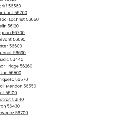
criff 56560
nnebont 56700
nzac-Lochrist 56650
elin 56120
vignac 56700
ndévant 56690
ester 56600
ngonnet 56630
guidic 56440
rmor-Plage 56260
cminé 56500
miquélic 56570
coal-Mendon 56550
ent 56100
stroit 56140
uron 56430
rlevenez 56700