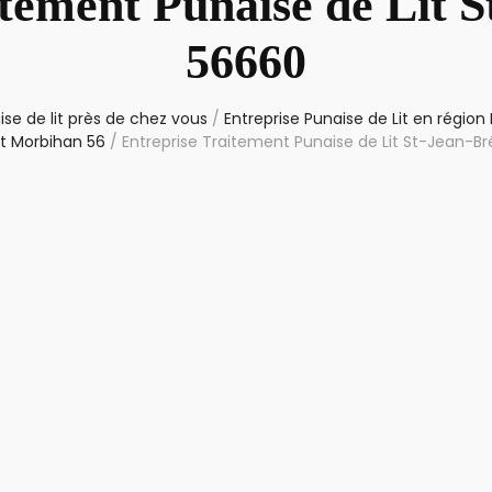
tement Punaise de Lit 
56660
se de lit près de chez vous
/
Entreprise Punaise de Lit en région
 Morbihan 56
/
Entreprise Traitement Punaise de Lit St-Jean-B