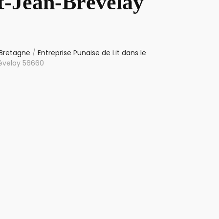
St-Jean-Brévelay
 Bretagne
/
Entreprise Punaise de Lit dans le
révelay 56660