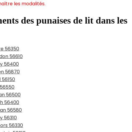
aître les modalités.
ents des punaises de lit dans les
ire 56350
adon 56610
ay 56400
den 56870
d 56150
z 56550
nan 56500
ch 56400
éhan 56580
ry 56310
mors 56330