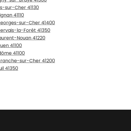
es-sur-Cher 41130
ignan 41110
-Georges-sur-Cher 41400
Gervais-la-Forêt 41350
-Laurent-Nouan 41220
Ouen 41100
ndôme 41100
lefranche-sur-Cher 41200
il 41350