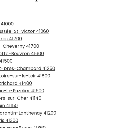
s 41000
ussée-St-Victor 41260
tres 41700
ur-Cheverny 41700
motte-Beuvron 41600
 41500
ont-près-Chambord 41250
toire-sur-le-Loir 41800
trichard 41400
an-le-Fuzelier 41600
ers-sur-Cher 41140
in 41150
morantin-Lanthenay 41200
ris 41300
igny-sur-Braye 41360