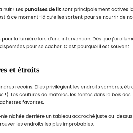
 nuit ! Les
punaises de lit
sont principalement actives l
est à ce moment-là qu’elles sortent pour se nourrir de no
pour la lumière lors d’une intervention. Dès que j’ai allum
ispersées pour se cacher. C’est pourquoi il est souvent
s et étroits
ndres recoins. Elles privilégient les endroits sombres, étro
s !). Les coutures de matelas, les fentes dans le bois des
cachettes favorites.
onie nichée derrière un tableau accroché juste au-dessus
trouver les endroits les plus improbables.