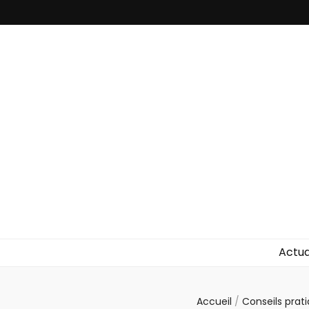
Punaise de L
Toutes les informations sur les invasions de punaises et p
Actua
Accueil
/
Conseils prat