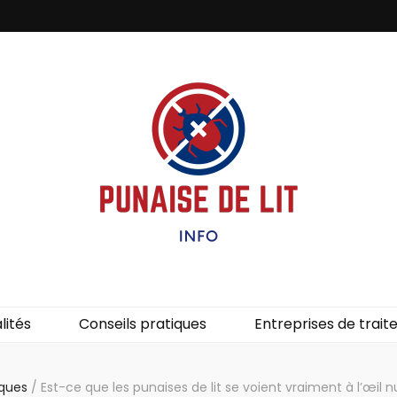
it – Info
uces de lit.
lités
Conseils pratiques
Entreprises de trai
iques
/
Est-ce que les punaises de lit se voient vraiment à l’œil n