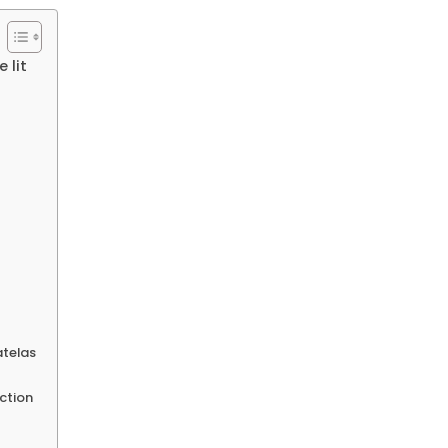
 lit
atelas
ection