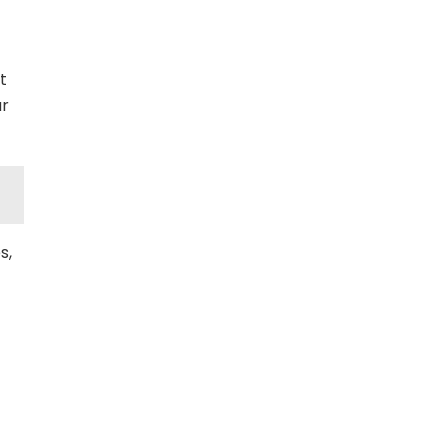
t
ur
s,