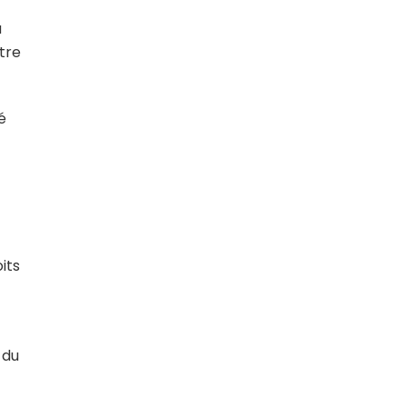
a
tre
é
its
 du