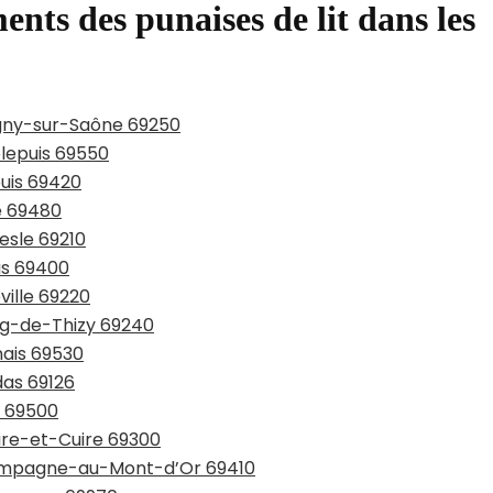
ents des punaises de lit dans les
bigny-sur-Saône 69250
plepuis 69550
puis 69420
e 69480
esle 69210
as 69400
ville 69220
urg-de-Thizy 69240
nais 69530
das 69126
n 69500
uire-et-Cuire 69300
Champagne-au-Mont-d’Or 69410