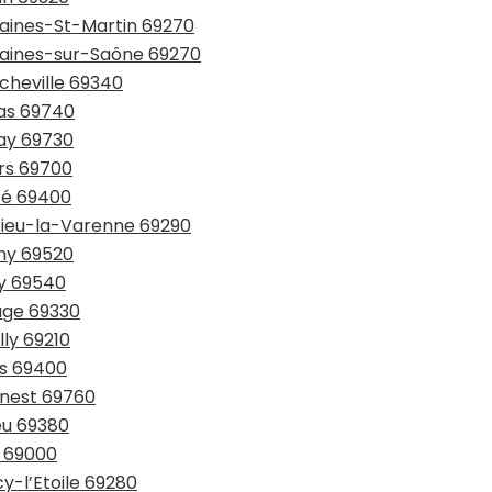
taines-St-Martin 69270
ntaines-sur-Saône 69270
ncheville 69340
nas 69740
nay 69730
ors 69700
izé 69400
ézieu-la-Varenne 69290
gny 69520
ny 69540
age 69330
lly 69210
as 69400
onest 69760
ieu 69380
n 69000
y-l’Etoile 69280