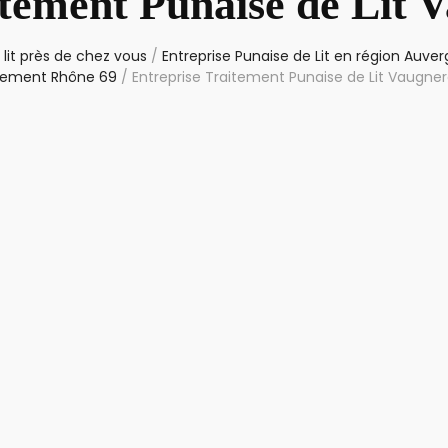
itement Punaise de Lit 
lit près de chez vous
/
Entreprise Punaise de Lit en région Auv
tement Rhône 69
/
Entreprise Traitement Punaise de Lit Vaugne