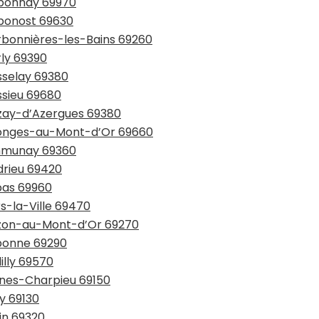
aponnay 69970
aponost 69630
arbonnières-les-Bains 69260
rly 69390
sselay 69380
ssieu 69680
azay-d’Azergues 69380
llonges-au-Mont-d’Or 69660
ommunay 69360
drieu 69420
bas 69960
s-la-Ville 69470
ouzon-au-Mont-d’Or 69270
aponne 69290
illy 69570
cines-Charpieu 69150
ly 69130
in 69320