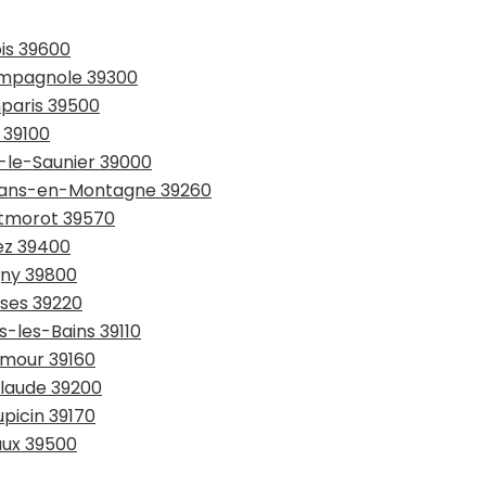
ois 39600
hampagnole 39300
mparis 39500
 39100
s-le-Saunier 39000
oirans-en-Montagne 39260
ntmorot 39570
ez 39400
gny 39800
sses 39220
s-les-Bains 39110
Amour 39160
Claude 39200
upicin 39170
aux 39500