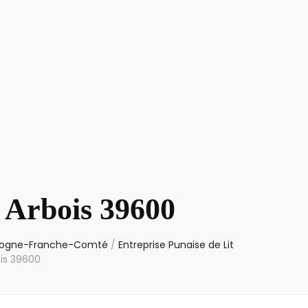
t Arbois 39600
urgogne-Franche-Comté
/
Entreprise Punaise de Lit
ois 39600