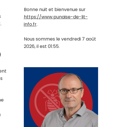
Bonne nuit et bienvenue sur
s
https://www.punaise-de-lit-
.
info.fr
.
Nous sommes le vendredi 7 août
2026, il est 01:55.
0
ent
es
ne
a