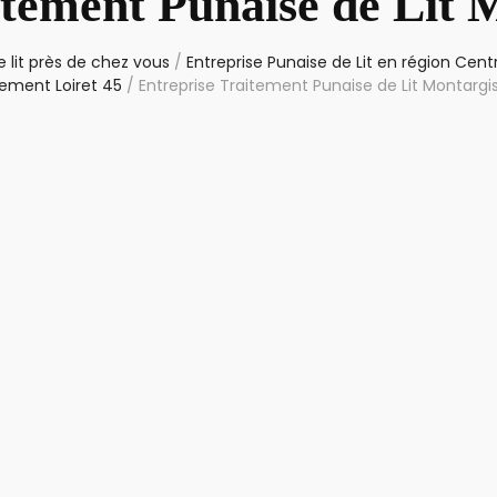
itement Punaise de Lit 
 lit près de chez vous
/
Entreprise Punaise de Lit en région Cent
ement Loiret 45
/
Entreprise Traitement Punaise de Lit Montargi