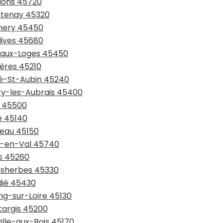
llons 45720
urtenay 45320
nnery 45450
dives 45680
y-aux-Loges 45450
ières 45210
rté-St-Aubin 45240
ury-les-Aubrais 45400
n 45500
é 45140
geau 45150
ly-en-Val 45740
is 45260
lesherbes 45330
dié 45430
ng-sur-Loire 45130
targis 45200
ille-aux-Bois 45170