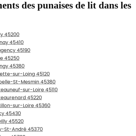
ents des punaises de lit dans les
lly 45200
enay 45410
augency 45190
are 45250
ingy 45380
lette-sur-Loing 45120
apelle-St-Mesmin 45380
teauneuf-sur-Loire 45110
âteaurenard 45220
illon-sur-Loire 45360
écy 45430
illy 45520
éry-St-André 45370