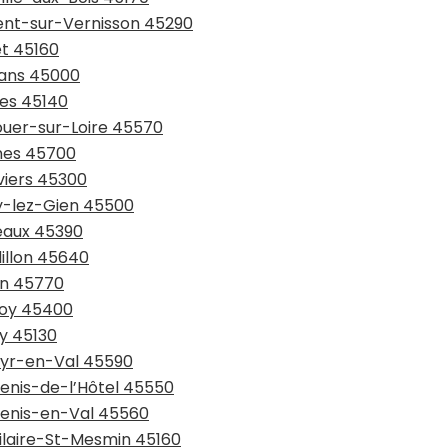
gent-sur-Vernisson 45290
et 45160
éans 45000
mes 45140
ouer-sur-Loire 45570
nnes 45700
iviers 45300
ly-lez-Gien 45500
seaux 45390
dillon 45640
an 45770
moy 45400
Ay 45130
-Cyr-en-Val 45590
Denis-de-l’Hôtel 45550
-Denis-en-Val 45560
Hilaire-St-Mesmin 45160