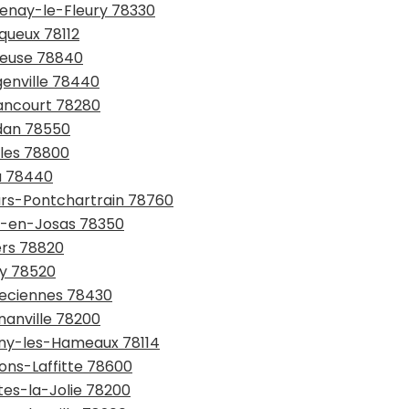
tenay-le-Fleury 78330
queux 78112
eneuse 78840
genville 78440
yancourt 78280
udan 78550
lles 78800
ou 78440
uars-Pontchartrain 78760
uy-en-Josas 78350
ers 78820
ay 78520
uveciennes 78430
nanville 78200
gny-les-Hameaux 78114
sons-Laffitte 78600
tes-la-Jolie 78200