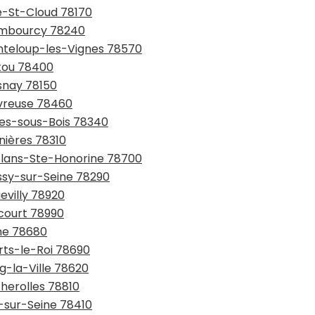
le-St-Cloud 78170
hambourcy 78240
anteloup-les-Vignes 78570
atou 78400
snay 78150
evreuse 78460
yes-sous-Bois 78340
nières 78310
nflans-Ste-Honorine 78700
issy-sur-Seine 78290
evilly 78920
ncourt 78990
ône 78680
arts-le-Roi 78690
g-la-Ville 78620
cherolles 78810
s-sur-Seine 78410