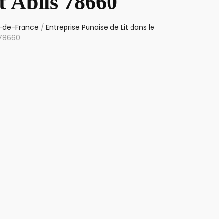
t Ablis 78660
le-de-France
/
Entreprise Punaise de Lit dans le
 78660