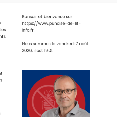
Bonsoir et bienvenue sur
s
https://www.punaise-de-lit-
Les
info.fr
.
nts
Nous sommes le vendredi 7 août
2026, il est 19:01.
nt
es
a