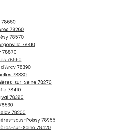
s 78660
hères 78260
drésy 78570
ergenville 78410
ly 78870
ynes 78650
s-d’Arcy 78390
nelles 78830
nières-sur-Seine 78270
afle 78410
gival 78380
 78530
helay 78200
rières-sous-Poissy 78955
rières-sur-Seine 78420