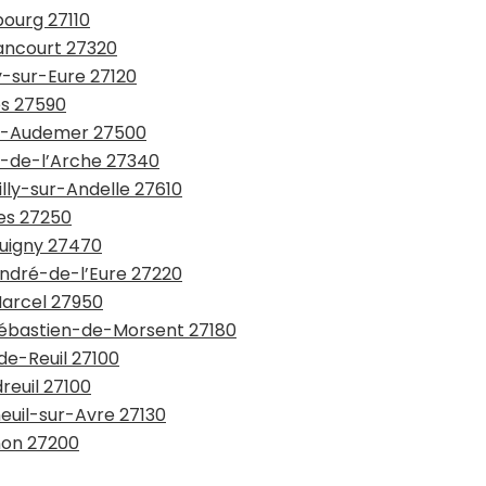
bourg 27110
nancourt 27320
y-sur-Eure 27120
es 27590
ont-Audemer 27500
nt-de-l’Arche 27340
illy-sur-Andelle 27610
les 27250
quigny 27470
André-de-l’Eure 27220
Marcel 27950
-Sébastien-de-Morsent 27180
de-Reuil 27100
reuil 27100
neuil-sur-Avre 27130
non 27200