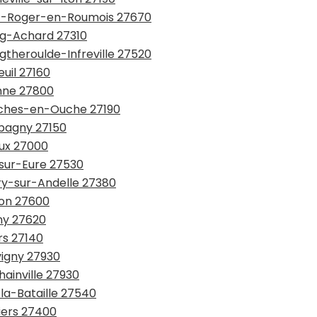
osc-Roger-en-Roumois 27670
urg-Achard 27310
gtheroulde-Infreville 27520
euil 27160
onne 27800
onches-en-Ouche 27190
épagny 27150
eux 27000
-sur-Eure 27530
ury-sur-Andelle 27380
lon 27600
ny 27620
rs 27140
vigny 27930
hainville 27930
-la-Bataille 27540
viers 27400