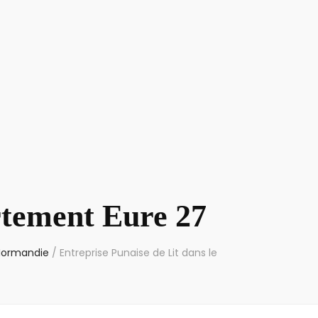
rtement Eure 27
 Normandie
/
Entreprise Punaise de Lit dans le