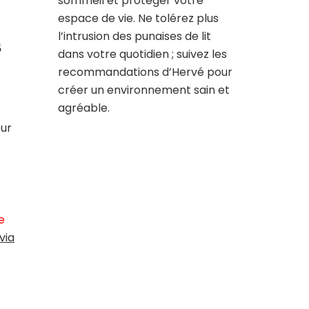
sommeil et protéger votre
espace de vie. Ne tolérez plus
l’intrusion des punaises de lit
s
dans votre quotidien ; suivez les
recommandations d’Hervé pour
créer un environnement sain et
agréable.
our
e
via