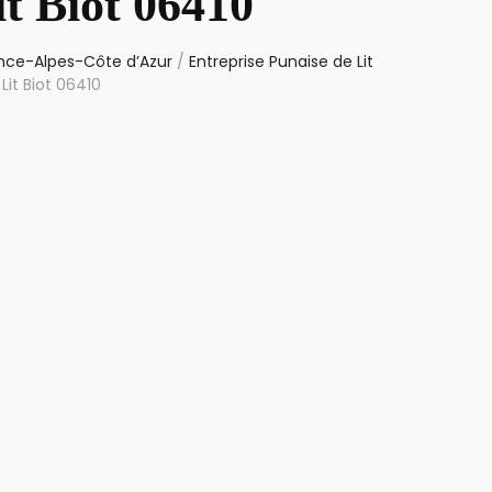
t Biot 06410
vence-Alpes-Côte d’Azur
/
Entreprise Punaise de Lit
Lit Biot 06410