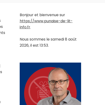
Bonjour et bienvenue sur
s
https://www.punaise-de-lit-
es
info.fr
.
nts
Nous sommes le samedi 8 août
2026, il est 13:53.
t
es
a