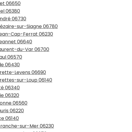
ret 06650
pel 06380
André 06730
-Cézaire-sur-Siagne 06780
-Jean-Cap-Ferrat 06230
-Jeannet 06640
-Laurent-du-Var 06700
Paul 06570
nde 06430
urrette-Levens 06690
rrettes-sur-Loup 06140
ité 06340
bie 06320
lbonne 06560
auris 06220
ce 06140
lefranche-sur-Mer 06230