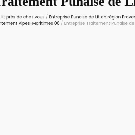
Traitement Punaise de Li
 lit près de chez vous
/
Entreprise Punaise de Lit en région Pro
rtement Alpes-Maritimes 06
/
Entreprise Traitement Punaise de 