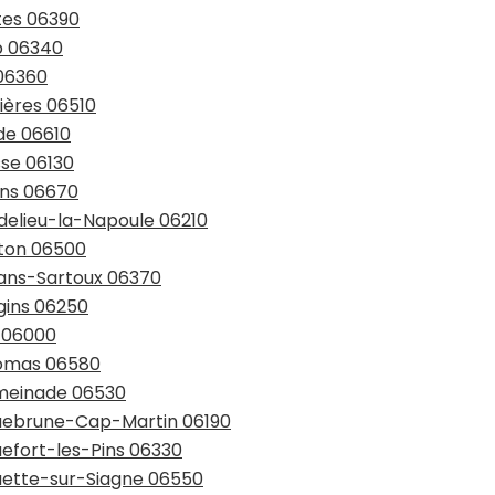
tes 06390
p 06340
 06360
ières 06510
de 06610
sse 06130
ens 06670
ndelieu-la-Napoule 06210
nton 06500
uans-Sartoux 06370
gins 06250
e 06000
gomas 06580
ymeinade 06530
oquebrune-Cap-Martin 06190
uefort-les-Pins 06330
quette-sur-Siagne 06550