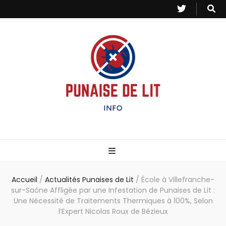
Punaise de Lit
Toutes les informations sur les invasions de punaises et puces de lit.
– Info
Accueil
/
Actualités Punaises de Lit
/
École à Villefranche-
sur-Saône Affligée par une Infestation de Punaises de Lit :
Une Nécessité de Traitements Thermiques à 100%, Selon
l’Expert Nicolas Roux de Bézieux