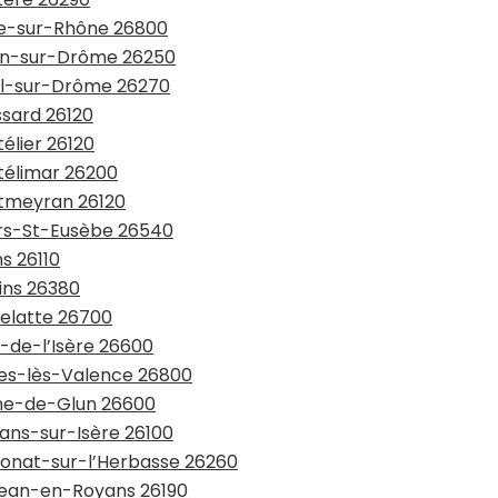
ile-sur-Rhône 26800
vron-sur-Drôme 26250
iol-sur-Drôme 26270
ssard 26120
élier 26120
ntélimar 26200
ntmeyran 26120
urs-St-Eusèbe 26540
s 26110
rins 26380
relatte 26700
t-de-l’Isère 26600
rtes-lès-Valence 26800
che-de-Glun 26600
mans-sur-Isère 26100
-Donat-sur-l’Herbasse 26260
-Jean-en-Royans 26190