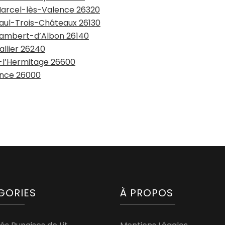
-Marcel-lès-Valence 26320
Paul-Trois-Châteaux 26130
-Rambert-d’Albon 26140
allier 26240
n-l’Hermitage 26600
ence 26000
GORIES
À PROPOS