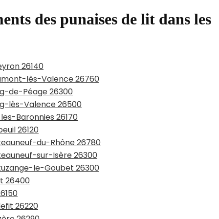
ents des punaises de lit dans les
eyron 26140
eaumont-lès-Valence 26760
urg-de-Péage 26300
urg-lès-Valence 26500
-les-Baronnies 26170
euil 26120
hâteauneuf-du-Rhône 26780
âteauneuf-sur-Isère 26300
hatuzange-le-Goubet 26300
st 26400
26150
lefit 26220
zère 26290