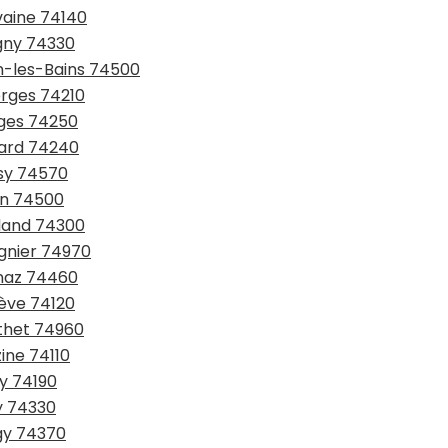
vaine 74140
agny 74330
an-les-Bains 74500
erges 74210
inges 74250
lard 74240
isy 74570
rin 74500
gland 74300
ignier 74970
rnaz 74460
gève 74120
ythet 74960
ine 74110
sy 74190
sy 74330
ngy 74370