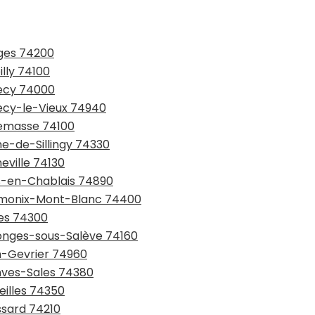
nges 74200
lly 74100
necy 74000
necy-le-Vieux 74940
nemasse 74100
me-de-Sillingy 74330
eville 74130
ns-en-Chablais 74890
hamonix-Mont-Blanc 74400
ses 74300
llonges-sous-Salève 74160
an-Gevrier 74960
anves-Sales 74380
eilles 74350
ssard 74210