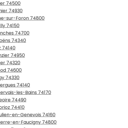
lier 74500
nier 74930
che-sur-Foron 74800
lly 74150
lanches 74700
moëns 74340
z 74140
nzier 74950
ier 74320
ynod 74600
ngy 74330
Cergues 74140
Gervais-les-Bains 74170
Jeoire 74490
orioz 74410
Julien-en-Genevois 74160
-Pierre-en-Faucigny 74800