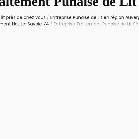
aitement Punaise de Lit
lit près de chez vous
/
Entreprise Punaise de Lit en région Auv
ement Haute-Savoie 74
/
Entreprise Traitement Punaise de Lit Sé