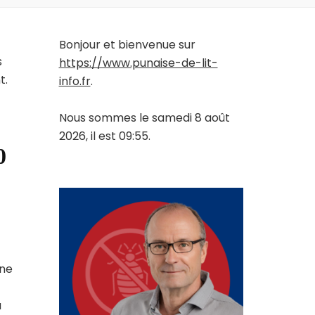
Bonjour et bienvenue sur
s
https://www.punaise-de-lit-
t.
info.fr
.
Nous sommes le samedi 8 août
2026, il est 09:55.
0
une
a