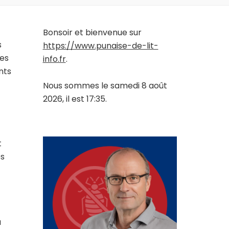
Bonsoir et bienvenue sur
s
https://www.punaise-de-lit-
Les
info.fr
.
nts
Nous sommes le samedi 8 août
2026, il est 17:35.
t
es
a