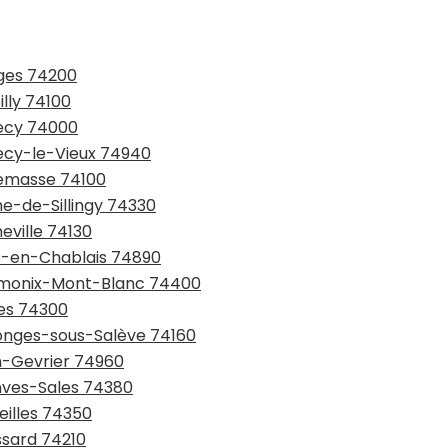
nges 74200
lly 74100
necy 74000
necy-le-Vieux 74940
nemasse 74100
me-de-Sillingy 74330
eville 74130
ns-en-Chablais 74890
hamonix-Mont-Blanc 74400
ses 74300
llonges-sous-Salève 74160
an-Gevrier 74960
anves-Sales 74380
eilles 74350
ssard 74210