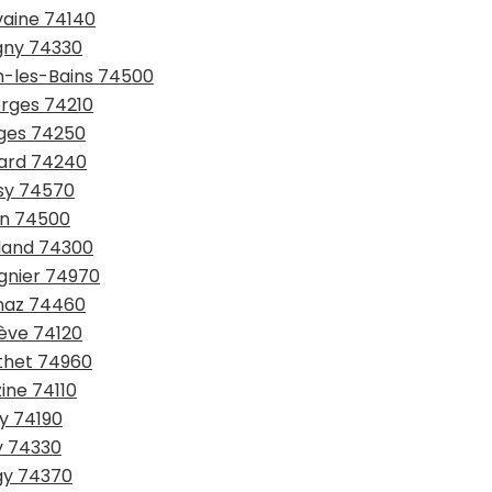
vaine 74140
agny 74330
an-les-Bains 74500
erges 74210
inges 74250
lard 74240
isy 74570
rin 74500
gland 74300
ignier 74970
rnaz 74460
gève 74120
ythet 74960
ine 74110
sy 74190
sy 74330
ngy 74370