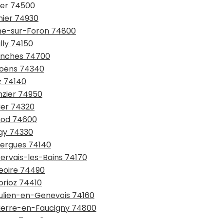
lier 74500
nier 74930
che-sur-Foron 74800
lly 74150
lanches 74700
moëns 74340
z 74140
nzier 74950
ier 74320
ynod 74600
ngy 74330
Cergues 74140
Gervais-les-Bains 74170
Jeoire 74490
orioz 74410
Julien-en-Genevois 74160
-Pierre-en-Faucigny 74800