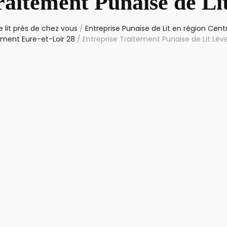
raitement Punaise de Li
 lit près de chez vous
/
Entreprise Punaise de Lit en région Cent
ment Eure-et-Loir 28
/
Entreprise Traitement Punaise de Lit Lèv