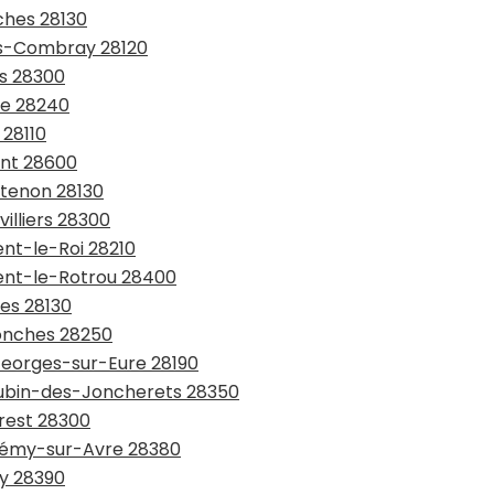
ches 28130
ers-Combray 28120
es 28300
pe 28240
 28110
ant 28600
ntenon 28130
illiers 28300
ent-le-Roi 28210
gent-le-Rotrou 28400
res 28130
nonches 28250
-Georges-sur-Eure 28190
-Lubin-des-Joncherets 28350
Prest 28300
-Rémy-sur-Avre 28380
ry 28390