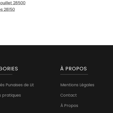
ouillet 28500
es 28150
GORIES
À PROPOS
és Punaises de Lit
Mentions Légales
s pratiques
Contact
À Propos