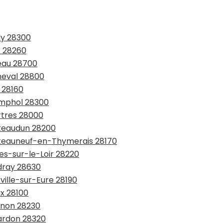
ly 28300
t 28260
neau 28700
neval 28800
 28160
amphol 28300
rtres 28000
âteaudun 28200
hâteauneuf-en-Thymerais 28170
es-sur-le-Loir 28220
udray 28630
ville-sur-Eure 28190
ux 28100
rnon 28230
lardon 28320