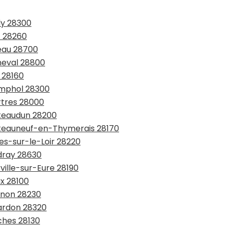
ly 28300
t 28260
neau 28700
neval 28800
 28160
amphol 28300
rtres 28000
âteaudun 28200
hâteauneuf-en-Thymerais 28170
es-sur-le-Loir 28220
udray 28630
ville-sur-Eure 28190
ux 28100
rnon 28230
lardon 28320
ches 28130