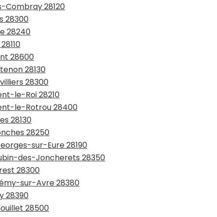
ers-Combray 28120
es 28300
pe 28240
 28110
ant 28600
ntenon 28130
illiers 28300
ent-le-Roi 28210
gent-le-Rotrou 28400
res 28130
nonches 28250
-Georges-sur-Eure 28190
-Lubin-des-Joncherets 28350
Prest 28300
-Rémy-sur-Avre 28380
ry 28390
ouillet 28500