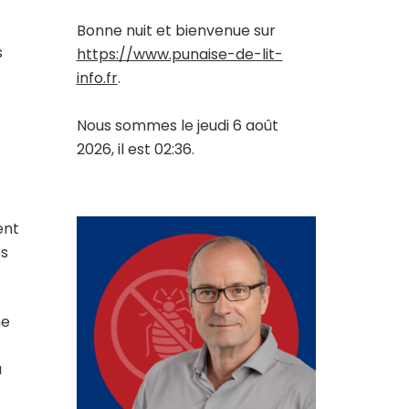
Bonne nuit et bienvenue sur
s
https://www.punaise-de-lit-
info.fr
.
Nous sommes le jeudi 6 août
2026, il est 02:36.
ent
es
ne
a