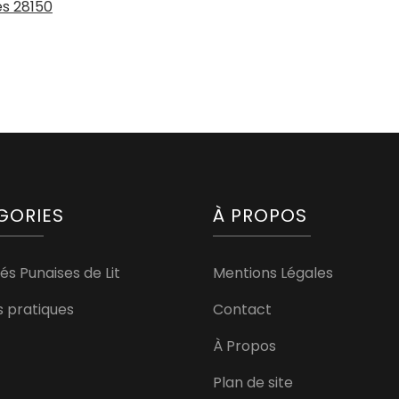
es 28150
GORIES
À PROPOS
és Punaises de Lit
Mentions Légales
s pratiques
Contact
À Propos
Plan de site