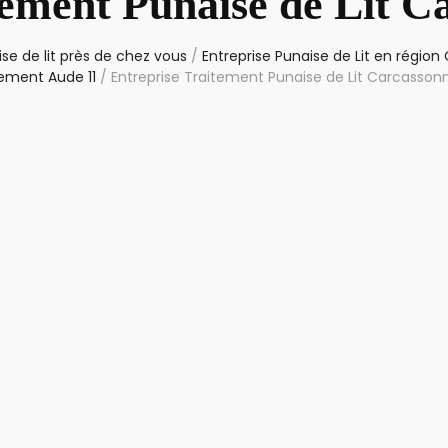
tement Punaise de Lit C
se de lit près de chez vous
/
Entreprise Punaise de Lit en région
ement Aude 11
/
Entreprise Traitement Punaise de Lit Carcasson