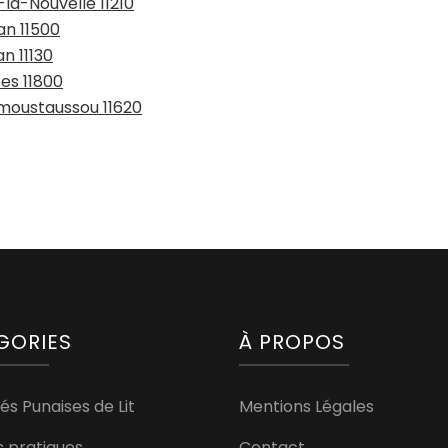
-la-Nouvelle 11210
an 11500
n 11130
es 11800
emoustaussou 11620
GORIES
À PROPOS
és Punaises de Lit
Mentions Légales
s pratiques
Contact