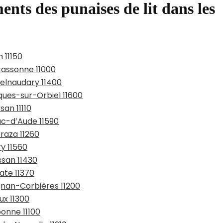
ents des punaises de lit dans les
 11150
cassonne 11000
telnaudary 11400
ques-sur-Orbiel 11600
san 11110
ac-d’Aude 11590
raza 11260
ry 11560
ssan 11430
ate 11370
ignan-Corbières 11200
ux 11300
bonne 11100