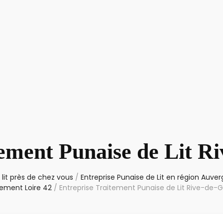
ement Punaise de Lit R
lit près de chez vous
/
Entreprise Punaise de Lit en région Auv
tement Loire 42
/
Entreprise Traitement Punaise de Lit Rive-de-