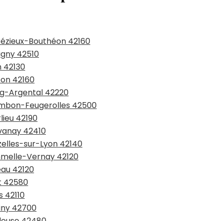
drézieux-Bouthéon 42160
igny 42510
n 42130
son 42160
urg-Argental 42220
hambon-Feugerolles 42500
lieu 42190
avanay 42410
zelles-sur-Lyon 42140
ommelle-Vernay 42120
eau 42120
at 42580
s 42110
miny 42700
llouse 42480