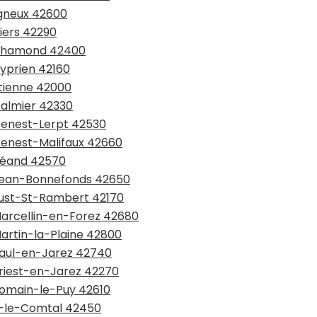
igneux 42600
biers 42290
t-Chamond 42400
Cyprien 42160
Etienne 42000
Galmier 42330
-Genest-Lerpt 42530
-Genest-Malifaux 42660
-Héand 42570
t-Jean-Bonnefonds 42650
-Just-St-Rambert 42170
-Marcellin-en-Forez 42680
Martin-la-Plaine 42800
-Paul-en-Jarez 42740
Priest-en-Jarez 42270
-Romain-le-Puy 42610
ry-le-Comtal 42450