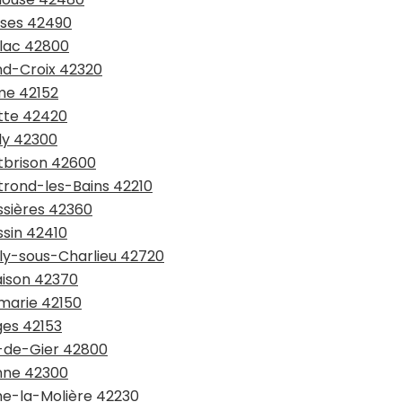
isses 42490
ilac 42800
nd-Croix 42320
me 42152
ette 42420
ly 42300
ntbrison 42600
trond-les-Bains 42210
ssières 42360
ssin 42410
illy-sous-Charlieu 42720
aison 42370
amarie 42150
ges 42153
e-de-Gier 42800
anne 42300
che-la-Molière 42230