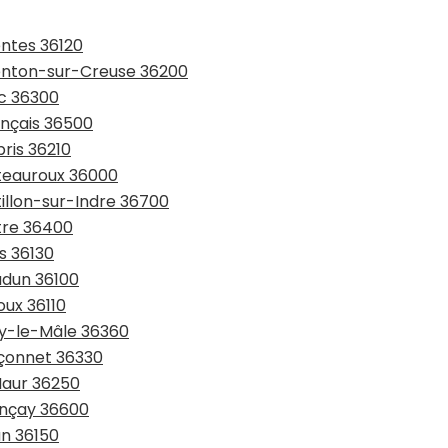
entes 36120
genton-sur-Creuse 36200
nc 36300
ançais 36500
ris 36210
âteauroux 36000
tillon-sur-Indre 36700
tre 36400
s 36130
udun 36100
oux 36110
ay-le-Mâle 36360
nçonnet 36330
Maur 36250
ençay 36600
an 36150