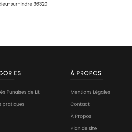
edieu-sur-Indre 36320
GORIES
À PROPOS
és Punaises de Lit
Mentions Légales
s pratiques
Contact
À Propos
Plan de site