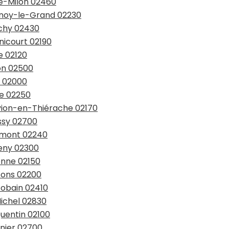
té-Milon 02460
esnoy-le-Grand 02230
uchy 02430
nicourt 02190
e 02120
son 02500
n 02000
le 02250
uvion-en-Thiérache 02170
ssy 02700
bemont 02240
ceny 02300
onne 02150
ssons 02200
Gobain 02410
Michel 02830
Quentin 02100
gnier 02700