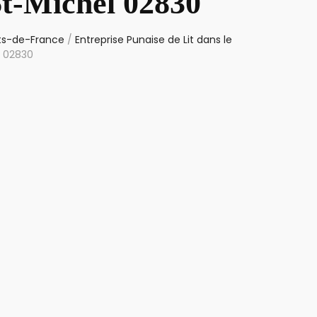
St-Michel 02830
uts-de-France
/
Entreprise Punaise de Lit dans le
l 02830