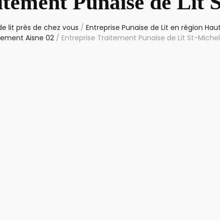
itement Punaise de Lit 
e lit près de chez vous
/
Entreprise Punaise de Lit en région Ha
tement Aisne 02
/
Entreprise Traitement Punaise de Lit St-Miche