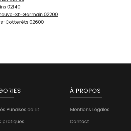
ins 02140
lleneuve-St-Germain 02200
ers-Cotterêts 02600
GORIES
À PROPOS
és Punaises de Lit
Mentions Légales
s pratiques
Contact