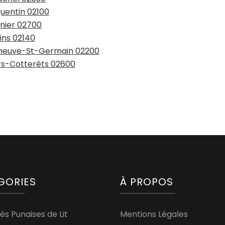
Quentin 02100
gnier 02700
ins 02140
lleneuve-St-Germain 02200
ers-Cotterêts 02600
GORIES
À PROPOS
és Punaises de Lit
Mentions Légales