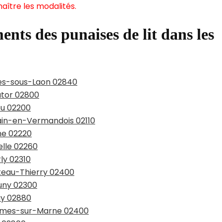
aître les modalités.
ents des punaises de lit dans les
hies-sous-Laon 02840
utor 02800
eu 02200
hain-en-Vermandois 02110
ine 02220
elle 02260
ly 02310
âteau-Thierry 02400
auny 02300
uy 02880
ssômes-sur-Marne 02400