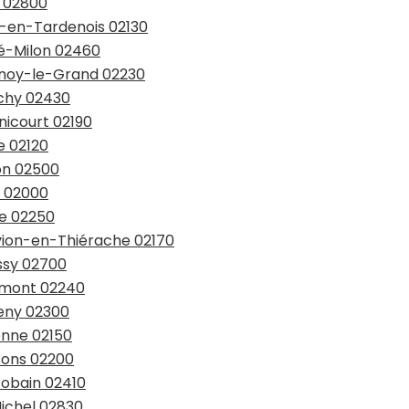
e 02800
e-en-Tardenois 02130
té-Milon 02460
esnoy-le-Grand 02230
uchy 02430
nicourt 02190
e 02120
son 02500
n 02000
le 02250
uvion-en-Thiérache 02170
ssy 02700
bemont 02240
ceny 02300
onne 02150
ssons 02200
Gobain 02410
Michel 02830