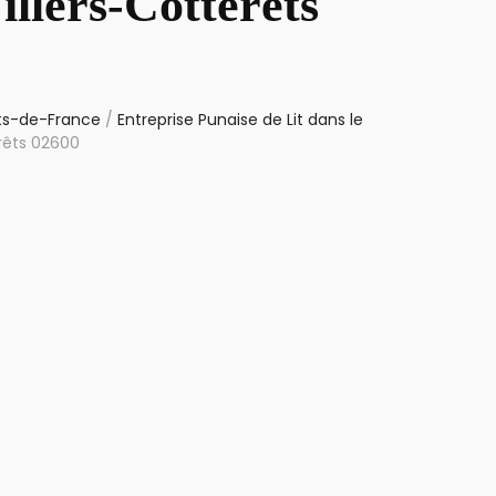
illers-Cotterêts
uts-de-France
/
Entreprise Punaise de Lit dans le
erêts 02600