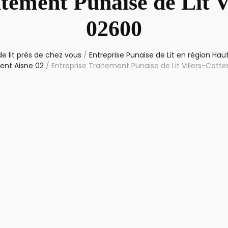
tement Punaise de Lit V
02600
e lit près de chez vous
/
Entreprise Punaise de Lit en région Ha
nt Aisne 02
/
Entreprise Traitement Punaise de Lit Villers-Cott