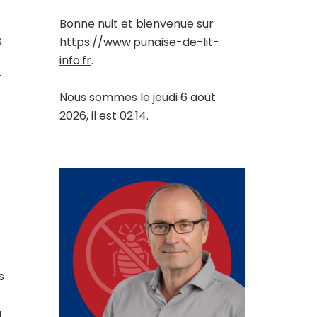
Bonne nuit et bienvenue sur
s
https://www.punaise-de-lit-
info.fr
.
r
Nous sommes le jeudi 6 août
2026, il est 02:14.
s
a