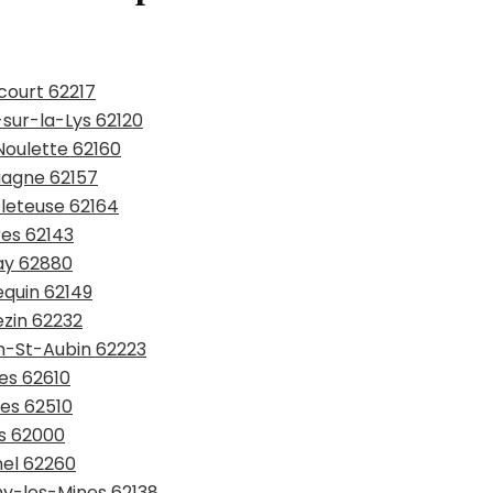
court 62217
-sur-la-Lys 62120
Noulette 62160
ouagne 62157
bleteuse 62164
res 62143
nay 62880
equin 62149
ezin 62232
in-St-Aubin 62223
res 62610
ues 62510
as 62000
hel 62260
hy-les-Mines 62138