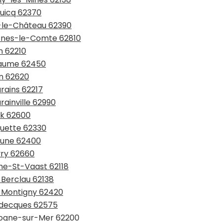
ruicq 62370
i-le-Château 62390
esnes-le-Comte 62810
n 62210
apaume 62450
in 62620
rains 62217
rainville 62990
ck 62600
guette 62330
thune 62400
vry 62660
che-St-Vaast 62118
y-Berclau 62138
ly-Montigny 62420
endecques 62575
ulogne-sur-Mer 62200