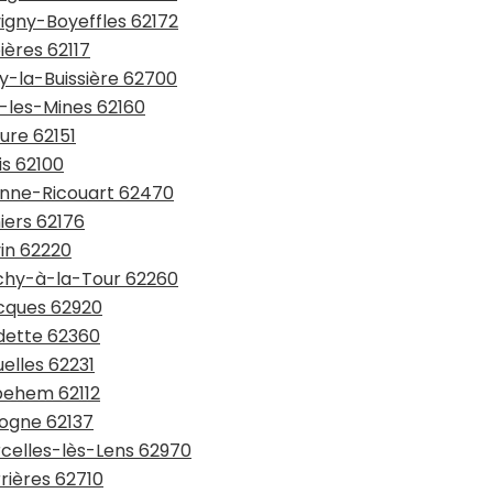
vigny-Boyeffles 62172
ières 62117
ay-la-Buissière 62700
y-les-Mines 62160
ure 62151
is 62100
lonne-Ricouart 62470
iers 62176
vin 62220
uchy-à-la-Tour 62260
ocques 62920
ndette 62360
elles 62231
rbehem 62112
logne 62137
rcelles-lès-Lens 62970
rières 62710