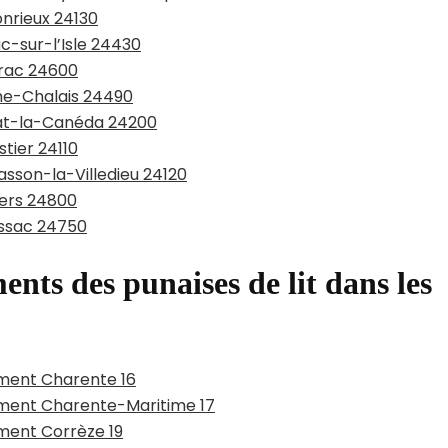
onrieux 24130
c-sur-l’Isle 24430
érac 24600
che-Chalais 24490
rlat-la-Canéda 24200
stier 24110
asson-la-Villedieu 24120
iers 24800
issac 24750
ents des punaises de lit dans les
ement Charente 16
tement Charente-Maritime 17
ement Corrèze 19