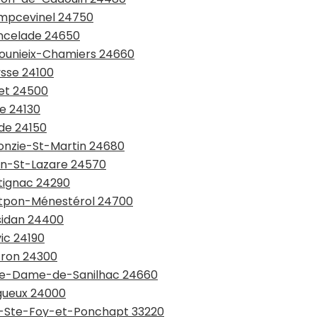
ampcevinel 24750
ancelade 24650
ulounieix-Chamiers 24660
ysse 24100
met 24500
ce 24130
nde 24150
monzie-St-Martin 24680
din-St-Lazare 24570
ntignac 24290
ontpon-Ménestérol 24700
ssidan 24400
ic 24190
tron 24300
otre-Dame-de-Sanilhac 24660
igueux 24000
rt-Ste-Foy-et-Ponchapt 33220