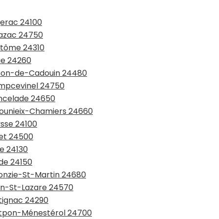
gerac 24100
lazac 24750
antôme 24310
ue 24260
isson-de-Cadouin 24480
ampcevinel 24750
ancelade 24650
ulounieix-Chamiers 24660
ysse 24100
met 24500
ce 24130
nde 24150
monzie-St-Martin 24680
din-St-Lazare 24570
ntignac 24290
ontpon-Ménestérol 24700