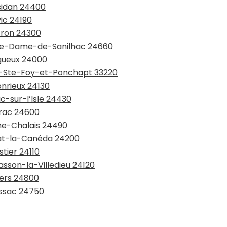
ssidan 24400
ic 24190
tron 24300
otre-Dame-de-Sanilhac 24660
igueux 24000
rt-Ste-Foy-et-Ponchapt 33220
onrieux 24130
c-sur-l’Isle 24430
érac 24600
che-Chalais 24490
rlat-la-Canéda 24200
stier 24110
asson-la-Villedieu 24120
iers 24800
issac 24750