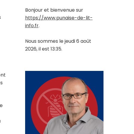
Bonjour et bienvenue sur
s
https://www.punaise-de-lit-
info.fr
.
Nous sommes le jeudi 6 août
2026, il est 13:35.
ent
es
ne
a