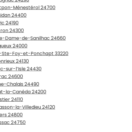
ontpon-Ménestérol 24700
ssidan 24400
ic 24190
tron 24300
otre-Dame-de-Sanilhac 24660
igueux 24000
rt-Ste-Foy-et-Ponchapt 33220
onrieux 24130
c-sur-l’Isle 24430
érac 24600
che-Chalais 24490
rlat-la-Canéda 24200
stier 24110
asson-la-Villedieu 24120
iers 24800
issac 24750