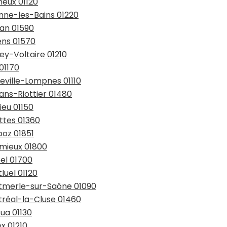
neux 01120
onne-les-Bains 01220
tan 01590
lens 01570
ey-Voltaire 01210
01170
teville-Lompnes 01110
ans-Riottier 01480
ieu 01150
ttes 01360
boz 01851
imieux 01800
bel 01700
luel 01120
ntmerle-sur-Saône 01090
tréal-la-Cluse 01460
ua 01130
x 01210