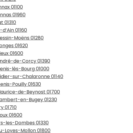
nnax 01100
onnas 01960
at 01310
-d’Ain 01160
évessin-Moëns 01280
longes 01620
ieux 01600
-André-de-Corcy 01390
Denis-lès-Bourg 01000
Didier-sur-Chalaronne 01140
enis-Pouilly 01630
-Maurice-de-Beynost 01700
-Rambert-en-Bugey 01230
ry 01710
voux 01600
lars-les-Dombes 01330
ieu-Loyes-Mollon 01800