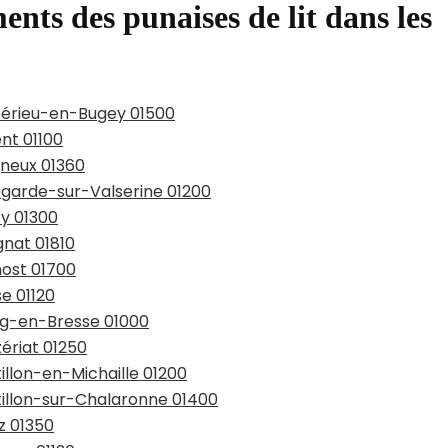
ents des punaises de lit dans les
bérieu-en-Bugey 01500
nt 01100
gneux 01360
legarde-sur-Valserine 01200
ey 01300
gnat 01810
nost 01700
se 01120
urg-en-Bresse 01000
ériat 01250
illon-en-Michaille 01200
tillon-sur-Chalaronne 01400
z 01350