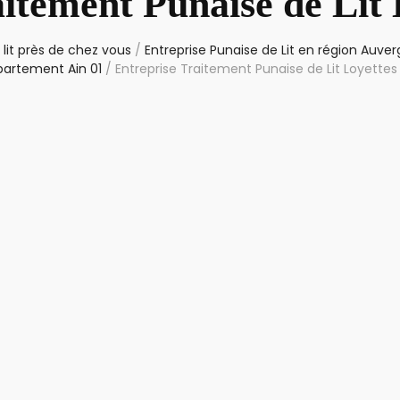
aitement Punaise de Lit 
lit près de chez vous
/
Entreprise Punaise de Lit en région Auv
partement Ain 01
/
Entreprise Traitement Punaise de Lit Loyettes