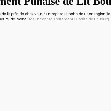
ment Punaise de Lit Bo
 de lit près de chez vous
/
Entreprise Punaise de Lit en région Î
auts-de-Seine 92
/
Entreprise Traitement Punaise de Lit Bourg