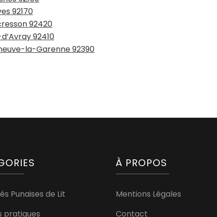
ves 92170
ucresson 92420
e-d’Avray 92410
leneuve-la-Garenne 92390
GORIES
À PROPOS
és Punaises de Lit
Mentions Légales
s pratiques
Contact