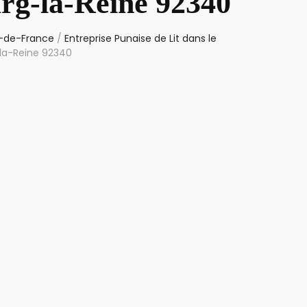
urg-la-Reine 92340
le-de-France
/
Entreprise Punaise de Lit dans le
-la-Reine 92340