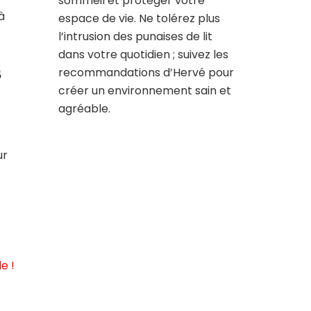
sommeil et protéger votre
à
espace de vie. Ne tolérez plus
l’intrusion des punaises de lit
dans votre quotidien ; suivez les
s
recommandations d’Hervé pour
créer un environnement sain et
agréable.
ur
e !