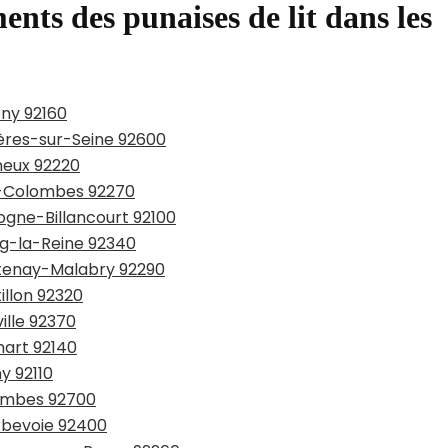
ents des punaises de lit dans les
ony 92160
ières-sur-Seine 92600
neux 92220
is-Colombes 92270
logne-Billancourt 92100
rg-la-Reine 92340
âtenay-Malabry 92290
illon 92320
ille 92370
mart 92140
y 92110
lombes 92700
urbevoie 92400