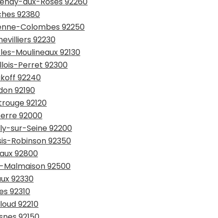
ntenay-aux-Roses 92260
rches 92380
arenne-Colombes 92250
evilliers 92230
-les-Moulineaux 92130
llois-Perret 92300
akoff 92240
don 92190
trouge 92120
terre 92000
lly-sur-Seine 92200
ssis-Robinson 92350
eaux 92800
il-Malmaison 92500
aux 92330
es 92310
loud 92210
esnes 92150