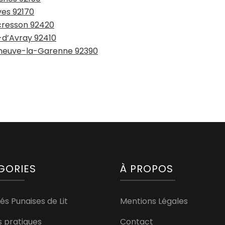
ves 92170
ucresson 92420
e-d’Avray 92410
leneuve-la-Garenne 92390
GORIES
À PROPOS
és Punaises de Lit
Mentions Légales
s pratiques
Contact