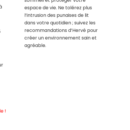
sommeil et protéger votre
à
espace de vie. Ne tolérez plus
l’intrusion des punaises de lit
dans votre quotidien ; suivez les
s
recommandations d’Hervé pour
créer un environnement sain et
agréable.
ur
e !