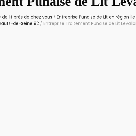
ment Punaise de Lit Leva
 de lit près de chez vous
/
Entreprise Punaise de Lit en région Î
auts-de-Seine 92
/
Entreprise Traitement Punaise de Lit Levall