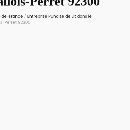
llois-Perret 92300
le-de-France
/
Entreprise Punaise de Lit dans le
ois-Perret 92300