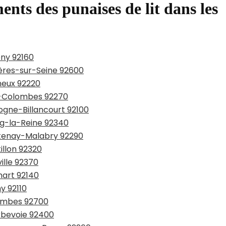
ents des punaises de lit dans les
ony 92160
ières-sur-Seine 92600
neux 92220
is-Colombes 92270
logne-Billancourt 92100
rg-la-Reine 92340
âtenay-Malabry 92290
illon 92320
ille 92370
mart 92140
y 92110
lombes 92700
urbevoie 92400