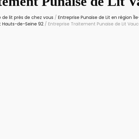
tement Punaise de Lit 
 de lit près de chez vous
/
Entreprise Punaise de Lit en région Î
 Hauts-de-Seine 92
/
Entreprise Traitement Punaise de Lit Vau