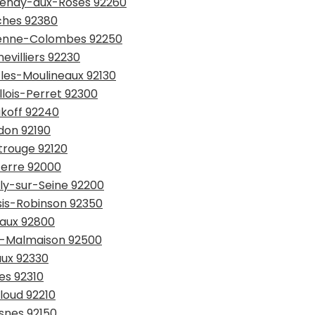
ntenay-aux-Roses 92260
rches 92380
arenne-Colombes 92250
evilliers 92230
-les-Moulineaux 92130
llois-Perret 92300
akoff 92240
don 92190
trouge 92120
terre 92000
lly-sur-Seine 92200
ssis-Robinson 92350
eaux 92800
il-Malmaison 92500
aux 92330
es 92310
loud 92210
esnes 92150