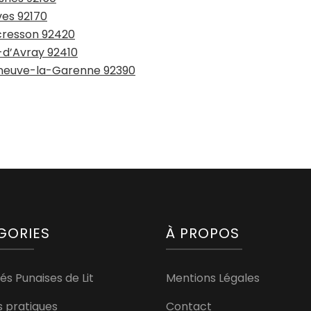
ves 92170
ucresson 92420
e-d’Avray 92410
leneuve-la-Garenne 92390
GORIES
À PROPOS
és Punaises de Lit
Mentions Légales
s pratiques
Contact