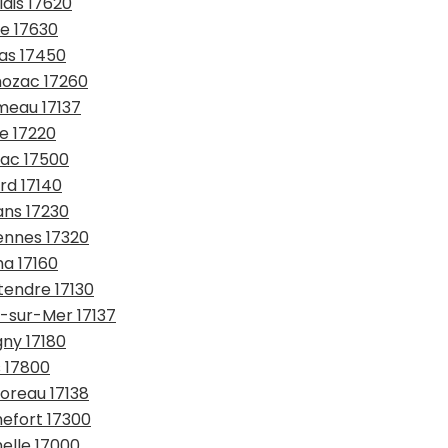
lais 17620
te 17630
ras 17450
mozac 17260
meau 17137
ie 17220
zac 17500
rd 17140
ans 17230
ennes 17320
ha 17160
tendre 17130
l-sur-Mer 17137
gny 17180
s 17800
boreau 17138
hefort 17300
helle 17000