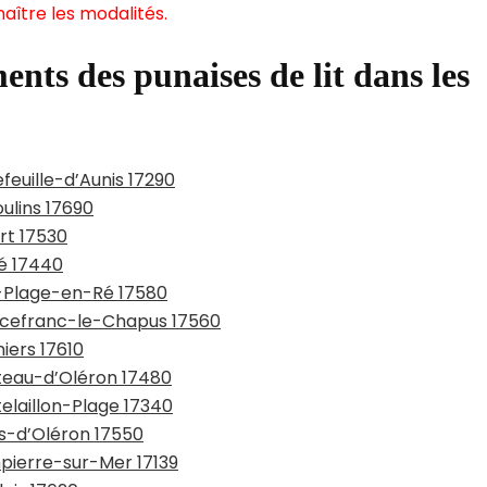
aître les modalités.
ents des punaises de lit dans les
feuille-d’Aunis 17290
ulins 17690
rt 17530
ré 17440
s-Plage-en-Ré 17580
urcefranc-le-Chapus 17560
iers 17610
âteau-d’Oléron 17480
elaillon-Plage 17340
us-d’Oléron 17550
mpierre-sur-Mer 17139