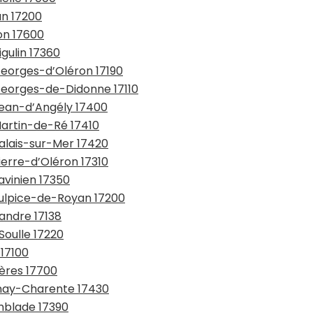
an 17200
on 17600
igulin 17360
Georges-d’Oléron 17190
-Georges-de-Didonne 17110
Jean-d’Angély 17400
Martin-de-Ré 17410
Palais-sur-Mer 17420
ierre-d’Oléron 17310
avinien 17350
Sulpice-de-Royan 17200
Xandre 17138
Soulle 17220
 17100
gères 17700
nnay-Charente 17430
emblade 17390