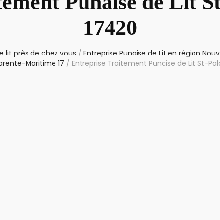
tement Punaise de Lit S
17420
 lit près de chez vous
/
Entreprise Punaise de Lit en région Nouv
rente-Maritime 17
/
Entreprise Traitement Punaise de Lit St-Pa