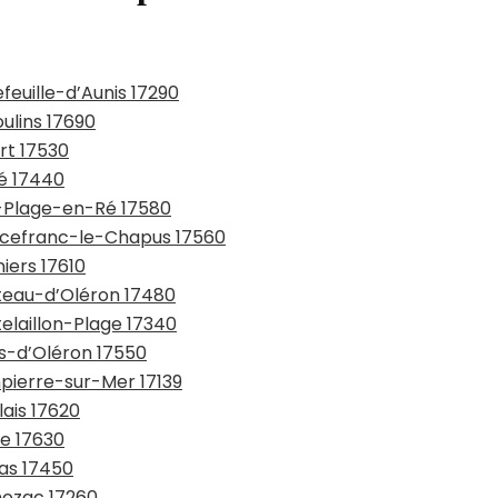
feuille-d’Aunis 17290
ulins 17690
rt 17530
ré 17440
s-Plage-en-Ré 17580
urcefranc-le-Chapus 17560
iers 17610
âteau-d’Oléron 17480
elaillon-Plage 17340
us-d’Oléron 17550
mpierre-sur-Mer 17139
lais 17620
te 17630
ras 17450
mozac 17260