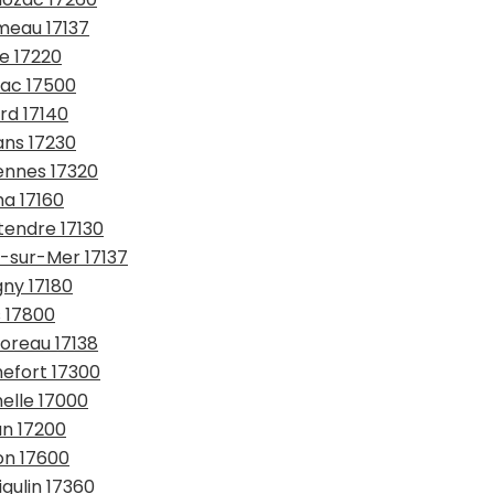
meau 17137
ie 17220
zac 17500
rd 17140
ans 17230
ennes 17320
ha 17160
tendre 17130
l-sur-Mer 17137
gny 17180
s 17800
boreau 17138
hefort 17300
helle 17000
an 17200
on 17600
igulin 17360