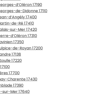
Georges-d’Oléron 17190
-Georges-de-Didonne 17110
Jean-d’Angély 17400
Martin-de-Ré 17410
Palais-sur-Mer 17420
ierre-d’Oléron 17310
avinien 17350
Sulpice-de-Royan 17200
Xandre 17138
Soulle 17220
 17100
gères 17700
nnay-Charente 17430
emblade 17390
ux-sur-Mer 17640