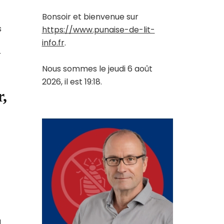
Bonsoir et bienvenue sur
s
https://www.punaise-de-lit-
info.fr
.
r
Nous sommes le jeudi 6 août
2026, il est 19:18.
r,
a