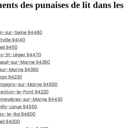
ents des punaises de lit dans les
lon-sur-Seine 94480
tville 94140
il 94110
ssy-St-Léger 94470
nneuil-sur-Marne 94380
y-sur-Marne 94360
chan 94230
hampigny-sur-Marne 94500
arenton-le-Pont 94220
hennevières-sur-Marne 94430
villy-Larue 94550
isy-le-Roi 94600
eil 94000