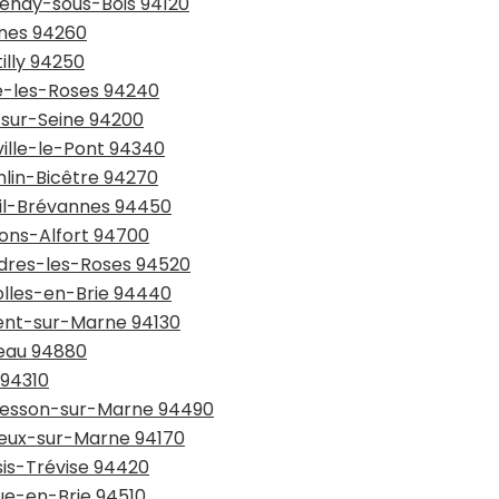
tenay-sous-Bois 94120
snes 94260
illy 94250
ye-les-Roses 94240
y-sur-Seine 94200
ville-le-Pont 94340
mlin-Bicêtre 94270
eil-Brévannes 94450
sons-Alfort 94700
ndres-les-Roses 94520
olles-en-Brie 94440
gent-sur-Marne 94130
seau 94880
 94310
rmesson-sur-Marne 94490
rreux-sur-Marne 94170
sis-Trévise 94420
eue-en-Brie 94510