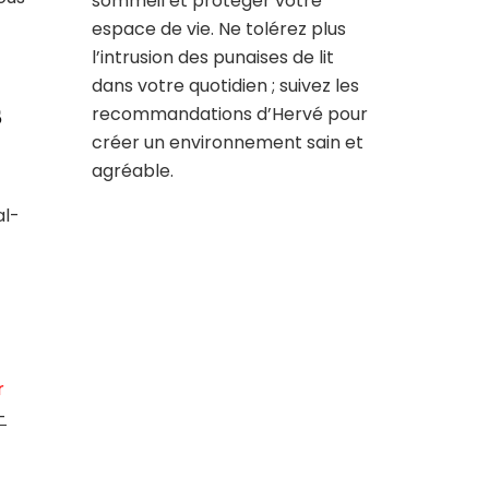
sommeil et protéger votre
espace de vie. Ne tolérez plus
l’intrusion des punaises de lit
dans votre quotidien ; suivez les
s
recommandations d’Hervé pour
créer un environnement sain et
agréable.
al-
r
-