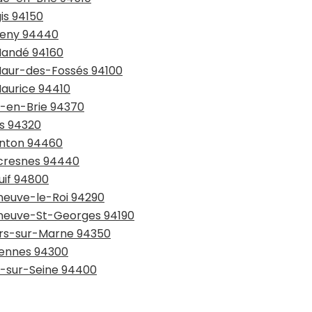
is 94150
nteny 94440
-Mandé 94160
-Maur-des-Fossés 94100
Maurice 94410
y-en-Brie 94370
is 94320
lenton 94460
lecresnes 94440
juif 94800
eneuve-le-Roi 94290
leneuve-St-Georges 94190
iers-sur-Marne 94350
ncennes 94300
ry-sur-Seine 94400