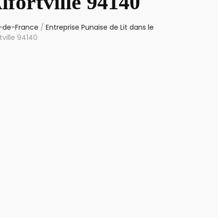
lfortville 94140
le-de-France
/
Entreprise Punaise de Lit dans le
tville 94140