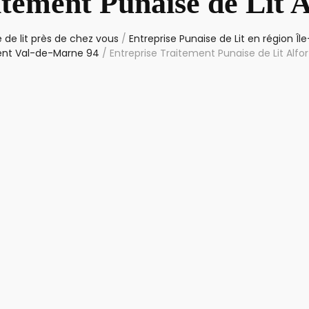
tement Punaise de Lit A
 de lit près de chez vous
/
Entreprise Punaise de Lit en région Î
nt Val-de-Marne 94
/
Entreprise Traitement Punaise de Lit Alfor