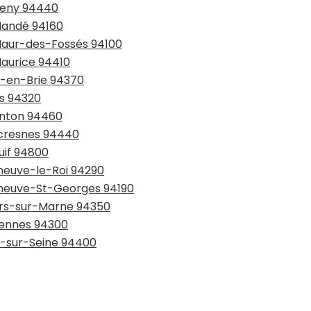
nteny 94440
-Mandé 94160
-Maur-des-Fossés 94100
Maurice 94410
y-en-Brie 94370
is 94320
lenton 94460
lecresnes 94440
juif 94800
eneuve-le-Roi 94290
leneuve-St-Georges 94190
iers-sur-Marne 94350
ncennes 94300
ry-sur-Seine 94400