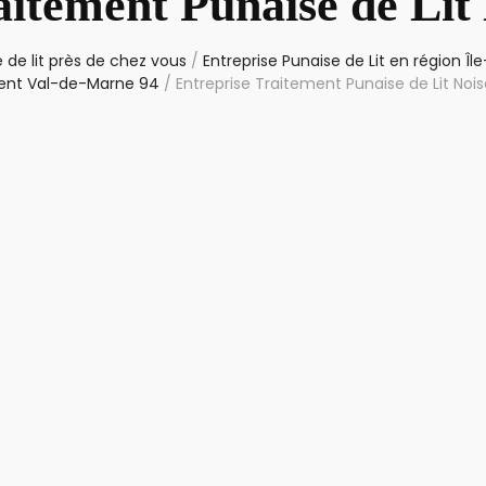
aitement Punaise de Lit
 de lit près de chez vous
/
Entreprise Punaise de Lit en région Î
nt Val-de-Marne 94
/
Entreprise Traitement Punaise de Lit No