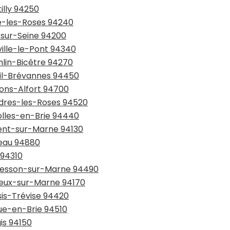
illy 94250
ye-les-Roses 94240
y-sur-Seine 94200
ville-le-Pont 94340
mlin-Bicêtre 94270
eil-Brévannes 94450
sons-Alfort 94700
ndres-les-Roses 94520
olles-en-Brie 94440
gent-sur-Marne 94130
seau 94880
 94310
rmesson-sur-Marne 94490
rreux-sur-Marne 94170
sis-Trévise 94420
eue-en-Brie 94510
is 94150