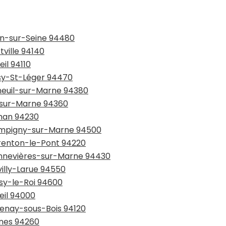
lon-sur-Seine 94480
tville 94140
il 94110
ssy-St-Léger 94470
nneuil-sur-Marne 94380
y-sur-Marne 94360
chan 94230
hampigny-sur-Marne 94500
arenton-le-Pont 94220
hennevières-sur-Marne 94430
villy-Larue 94550
isy-le-Roi 94600
eil 94000
tenay-sous-Bois 94120
snes 94260