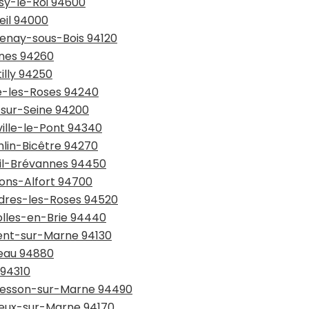
isy-le-Roi 94600
eil 94000
tenay-sous-Bois 94120
snes 94260
illy 94250
ye-les-Roses 94240
y-sur-Seine 94200
ville-le-Pont 94340
mlin-Bicêtre 94270
eil-Brévannes 94450
sons-Alfort 94700
ndres-les-Roses 94520
olles-en-Brie 94440
gent-sur-Marne 94130
seau 94880
 94310
rmesson-sur-Marne 94490
rreux-sur-Marne 94170