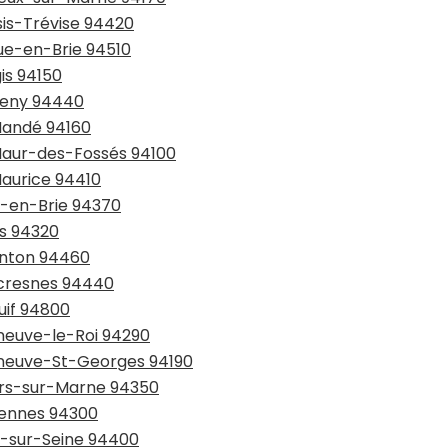
sis-Trévise 94420
eue-en-Brie 94510
is 94150
nteny 94440
-Mandé 94160
-Maur-des-Fossés 94100
Maurice 94410
y-en-Brie 94370
is 94320
lenton 94460
lecresnes 94440
juif 94800
eneuve-le-Roi 94290
leneuve-St-Georges 94190
iers-sur-Marne 94350
ncennes 94300
ry-sur-Seine 94400