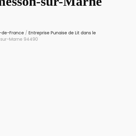
rmesson-sur-Marne
le-de-France
/
Entreprise Punaise de Lit dans le
n-sur-Marne 94490