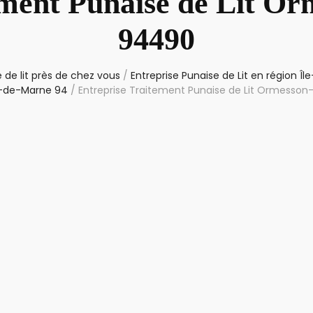
ement Punaise de Lit O
94490
 de lit près de chez vous
/
Entreprise Punaise de Lit en région Î
-de-Marne 94
/
Entreprise Traitement Punaise de Lit Ormesso