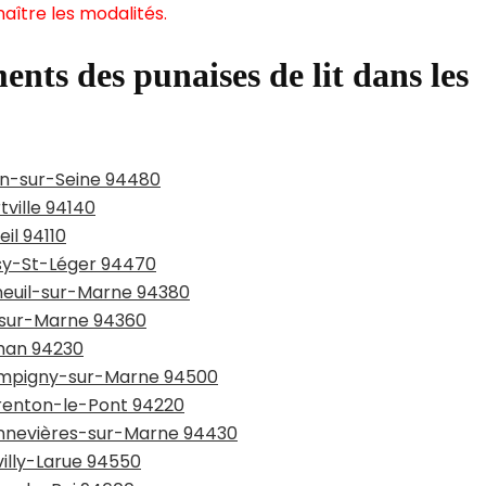
aître les modalités.
ents des punaises de lit dans les
lon-sur-Seine 94480
tville 94140
il 94110
ssy-St-Léger 94470
nneuil-sur-Marne 94380
y-sur-Marne 94360
chan 94230
hampigny-sur-Marne 94500
arenton-le-Pont 94220
hennevières-sur-Marne 94430
villy-Larue 94550