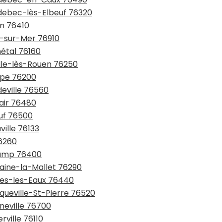
udebec-lès-Elbeuf 76320
on 76410
el-sur-Mer 76910
nétal 76160
ille-lès-Rouen 76250
ppe 76200
deville 76560
lair 76480
euf 76500
ville 76133
76260
écamp 76400
taine-la-Mallet 76290
rges-les-Eaux 76440
nqueville-St-Pierre 76520
neville 76700
rville 76110