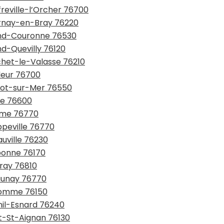
freville-l’Orcher 76700
urnay-en-Bray 76220
rand-Couronne 76530
nd-Quevilly 76120
chet-le-Valasse 76210
fleur 76700
utot-sur-Mer 76550
re 76600
ulme 76770
ppeville 76770
auville 76230
ebonne 76170
eray 76810
launay 76770
aromme 76150
nil-Esnard 76240
nt-St-Aignan 76130