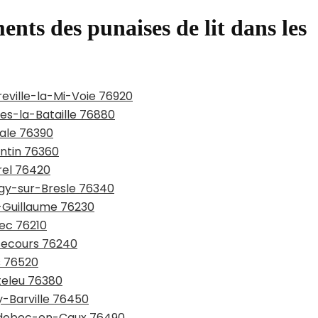
ents des punaises de lit dans les
reville-la-Mi-Voie 76920
ues-la-Bataille 76880
male 76390
entin 76360
rel 76420
ngy-sur-Bresle 76340
s-Guillaume 76230
bec 76210
nsecours 76240
s 76520
teleu 76380
y-Barville 76450
audebec-en-Caux 76490