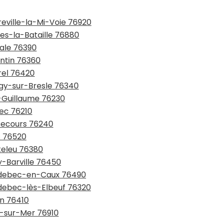
reville-la-Mi-Voie 76920
ues-la-Bataille 76880
male 76390
entin 76360
rel 76420
ngy-sur-Bresle 76340
s-Guillaume 76230
bec 76210
nsecours 76240
s 76520
teleu 76380
y-Barville 76450
audebec-en-Caux 76490
udebec-lès-Elbeuf 76320
on 76410
el-sur-Mer 76910