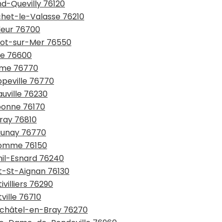
nd-Quevilly 76120
chet-le-Valasse 76210
fleur 76700
utot-sur-Mer 76550
re 76600
ulme 76770
ppeville 76770
auville 76230
ebonne 76170
eray 76810
launay 76770
aromme 76150
nil-Esnard 76240
nt-St-Aignan 76130
villiers 76290
ville 76710
ufchâtel-en-Bray 76270