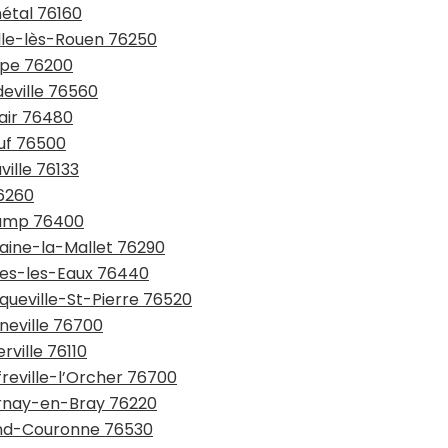
nétal 76160
ille-lès-Rouen 76250
ppe 76200
deville 76560
lair 76480
euf 76500
ville 76133
76260
écamp 76400
taine-la-Mallet 76290
rges-les-Eaux 76440
nqueville-St-Pierre 76520
neville 76700
rville 76110
freville-l’Orcher 76700
urnay-en-Bray 76220
rand-Couronne 76530