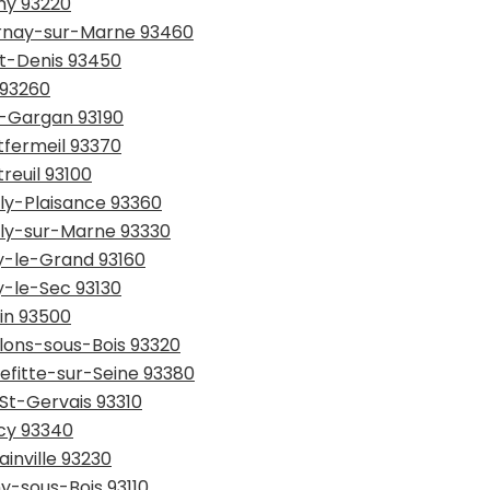
ny 93220
ournay-sur-Marne 93460
St-Denis 93450
 93260
ry-Gargan 93190
tfermeil 93370
reuil 93100
lly-Plaisance 93360
illy-sur-Marne 93330
sy-le-Grand 93160
y-le-Sec 93130
tin 93500
llons-sous-Bois 93320
refitte-sur-Seine 93380
-St-Gervais 93310
ncy 93340
inville 93230
ny-sous-Bois 93110