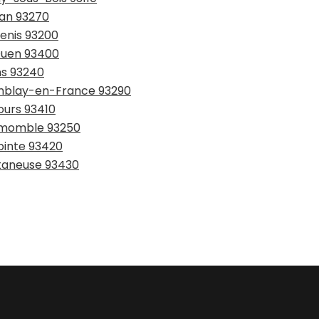
ran 93270
Denis 93200
-Ouen 93400
ns 93240
remblay-en-France 93290
ours 93410
lemomble 93250
epinte 93420
etaneuse 93430