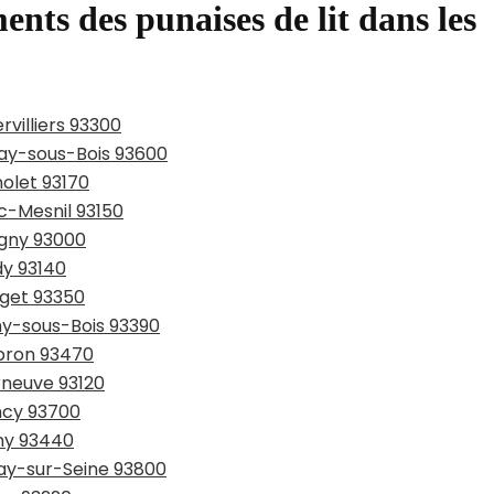
ents des punaises de lit dans les
rvilliers 93300
nay-sous-Bois 93600
nolet 93170
nc-Mesnil 93150
igny 93000
dy 93140
rget 93350
chy-sous-Bois 93390
ubron 93470
rneuve 93120
ncy 93700
gny 93440
nay-sur-Seine 93800