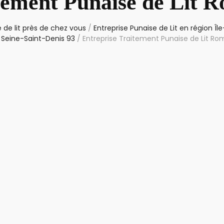
tement Punaise de Lit R
 de lit près de chez vous
/
Entreprise Punaise de Lit en région Î
Seine-Saint-Denis 93
/
Entreprise Traitement Punaise de Lit Rom