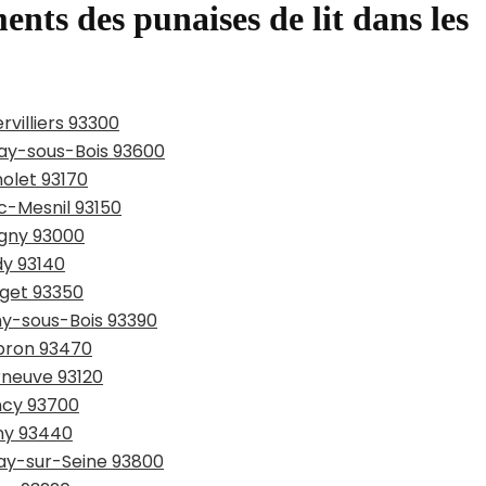
ents des punaises de lit dans les
rvilliers 93300
nay-sous-Bois 93600
nolet 93170
nc-Mesnil 93150
igny 93000
dy 93140
rget 93350
chy-sous-Bois 93390
ubron 93470
rneuve 93120
ncy 93700
gny 93440
nay-sur-Seine 93800