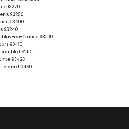
ran 93270
Denis 93200
-Ouen 93400
ns 93240
remblay-en-France 93290
ours 93410
lemomble 93250
epinte 93420
etaneuse 93430