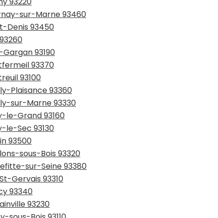
ny 93220
ournay-sur-Marne 93460
St-Denis 93450
 93260
ry-Gargan 93190
tfermeil 93370
reuil 93100
lly-Plaisance 93360
illy-sur-Marne 93330
sy-le-Grand 93160
y-le-Sec 93130
tin 93500
llons-sous-Bois 93320
refitte-sur-Seine 93380
-St-Gervais 93310
ncy 93340
inville 93230
ny-sous-Bois 93110