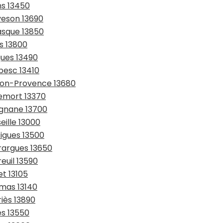
ns 13450
veson 13690
asque 13850
es 13800
ques 13490
besc 13410
nçon-Provence 13680
lemort 13370
ignane 13700
eille 13000
tigues 13500
rargues 13650
euil 13590
et 13105
amas 13140
iès 13890
es 13550