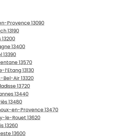
-en-Provence 13090
uch 13190
s 13200
bagne 13400
l 13390
rbentane 13570
e-l’Etang 13130
-Bel-Air 13320
ladisse 13720
bannes 13440
riès 13480
rnoux-en-Provence 13470
ry-le-Rouet 13620
is 13260
reste 13600