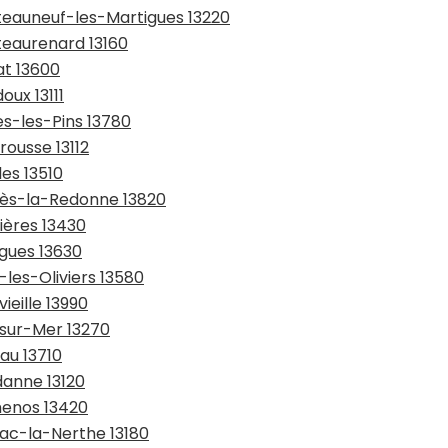
âteauneuf-les-Martigues 13220
teaurenard 13160
at 13600
oux 13111
es-les-Pins 13780
rousse 13112
les 13510
suès-la-Redonne 13820
ières 13430
agues 13630
-les-Oliviers 13580
ieille 13990
-sur-Mer 13270
au 13710
danne 13120
menos 13420
nac-la-Nerthe 13180