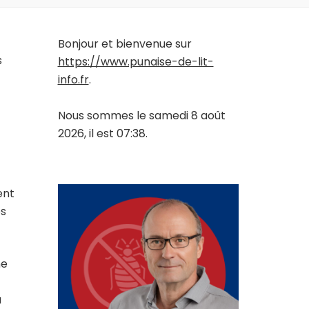
Bonjour et bienvenue sur
s
https://www.punaise-de-lit-
info.fr
.
Nous sommes le samedi 8 août
2026, il est 07:38.
ent
es
ne
a