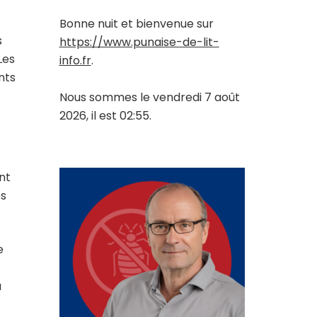
Bonne nuit et bienvenue sur
s
https://www.punaise-de-lit-
Les
info.fr
.
nts
Nous sommes le vendredi 7 août
2026, il est 02:55.
nt
es
e
a