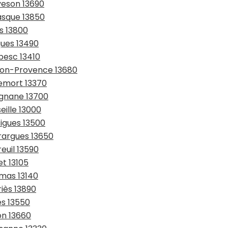
veson 13690
asque 13850
es 13800
ques 13490
besc 13410
nçon-Provence 13680
lemort 13370
ignane 13700
eille 13000
tigues 13500
rargues 13650
euil 13590
et 13105
amas 13140
iès 13890
es 13550
on 13660