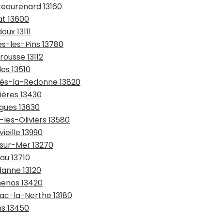
teaurenard 13160
at 13600
oux 13111
es-les-Pins 13780
rousse 13112
les 13510
suès-la-Redonne 13820
ières 13430
agues 13630
-les-Oliviers 13580
ieille 13990
-sur-Mer 13270
au 13710
danne 13120
menos 13420
nac-la-Nerthe 13180
ns 13450