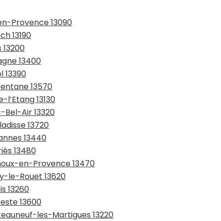
-en-Provence 13090
uch 13190
s 13200
bagne 13400
l 13390
rbentane 13570
e-l’Etang 13130
-Bel-Air 13320
ladisse 13720
bannes 13440
riès 13480
rnoux-en-Provence 13470
ry-le-Rouet 13620
is 13260
reste 13600
âteauneuf-les-Martigues 13220