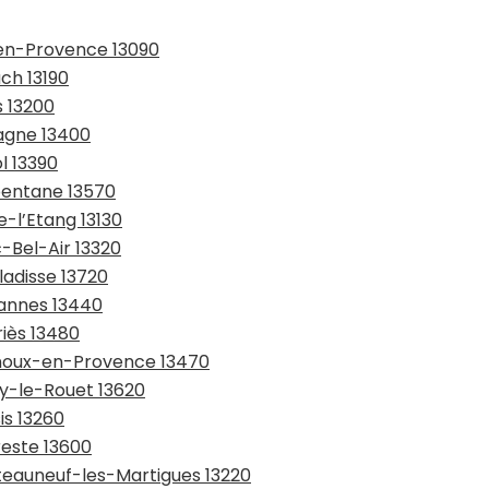
-en-Provence 13090
uch 13190
s 13200
bagne 13400
l 13390
rbentane 13570
e-l’Etang 13130
-Bel-Air 13320
ladisse 13720
bannes 13440
riès 13480
rnoux-en-Provence 13470
ry-le-Rouet 13620
is 13260
reste 13600
âteauneuf-les-Martigues 13220