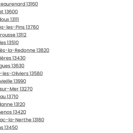
teaurenard 13160
at 13600
oux 13111
es-les-Pins 13780
rousse 13112
les 13510
suès-la-Redonne 13820
ières 13430
agues 13630
-les-Oliviers 13580
ieille 13990
-sur-Mer 13270
au 13710
danne 13120
menos 13420
nac-la-Nerthe 13180
ns 13450