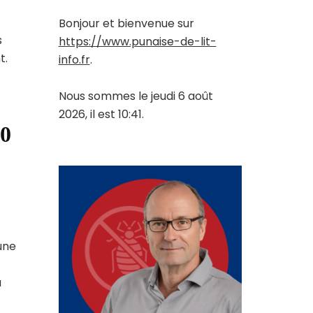
Bonjour et bienvenue sur
s
https://www.punaise-de-lit-
t.
info.fr
.
Nous sommes le jeudi 6 août
2026, il est 10:41.
40
une
a