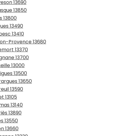
veson 13690
asque 13850
es 13800
ques 13490
besc 13410
nçon-Provence 13680
lemort 13370
ignane 13700
eille 13000
tigues 13500
rargues 13650
euil 13590
et 13105
amas 13140
iès 13890
es 13550
on 13660