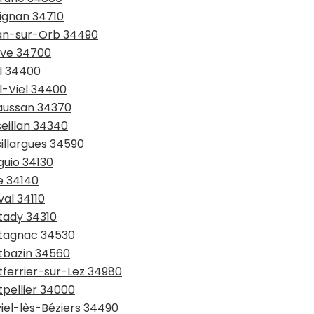
pignan 34710
gnan-sur-Orb 34490
ève 34700
el 34400
l-Viel 34400
raussan 34370
seillan 34340
sillargues 34590
guio 34130
e 34140
val 34110
tady 34310
ntagnac 34530
ntbazin 34560
tferrier-sur-Lez 34980
tpellier 34000
viel-lès-Béziers 34490