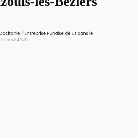
zouls-lès-Béziers
 Occitanie
/
Entreprise Punaise de Lit dans le
Béziers 34370