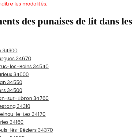
aître les modalités.
ents des punaises de lit dans les
e 34300
largues 34670
aruc-les-Bains 34540
arieux 34600
san 34550
iers 34500
jan-sur-Libron 34760
pestang 34310
telnau-le-Lez 34170
ries 34160
ouls-lès-Béziers 34370