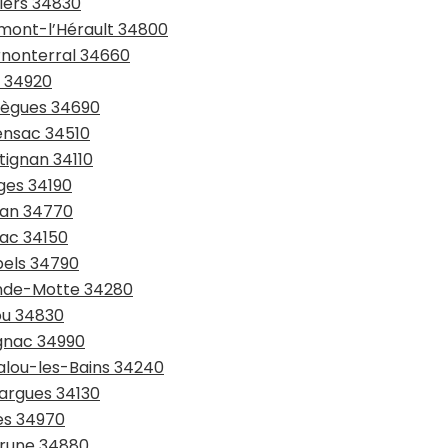
piers 34830
rmont-l’Hérault 34800
rnonterral 34660
s 34920
brègues 34690
rensac 34510
tignan 34110
ges 34190
ean 34770
nac 34150
bels 34790
ande-Motte 34280
ou 34830
ignac 34990
malou-les-Bains 34240
sargues 34130
tes 34970
érune 34880