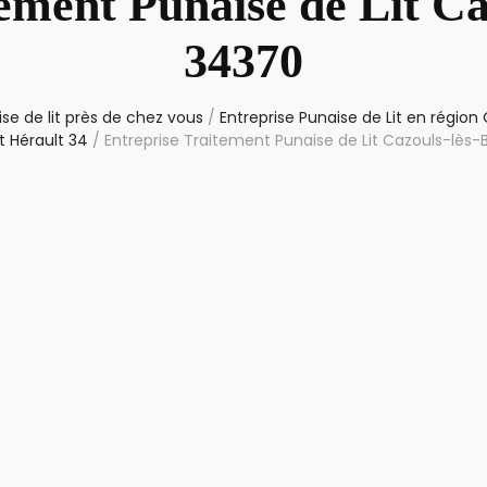
ement Punaise de Lit Ca
34370
se de lit près de chez vous
/
Entreprise Punaise de Lit en région
 Hérault 34
/
Entreprise Traitement Punaise de Lit Cazouls-lès-