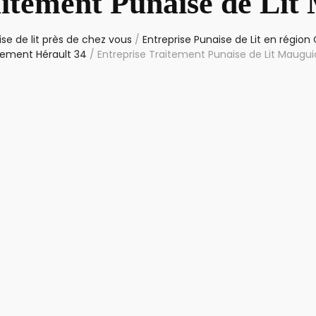
aitement Punaise de Lit
se de lit près de chez vous
/
Entreprise Punaise de Lit en région
ement Hérault 34
/
Entreprise Traitement Punaise de Lit Maugui