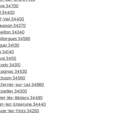
ève 34700
el 34400
l-Viel 34400
raussan 34370
seillan 34340
sillargues 34590
guio 34130
e 34140
val 34110
tady 34310
ntagnac 34530
ntbazin 34560
tferrier-sur-Lez 34980
tpellier 34000
viel-lès-Béziers 34490
ssan-lez-Enserune 34440
avas-les-Flots 34250