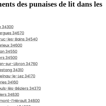
ents des punaises de lit dans les
e 34300
largues 34670
aruc-les-Bains 34540
arieux 34600
san 34550
iers 34500
jan-sur-Libron 34760
pestang 34310
telnau-le-Lez 34170
ries 34160
ouls-lès-Béziers 34370
piers 34830
rmont-l’Hérault 34800