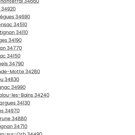
rnonterral 34660
s 34920
brègues 34690
rensac 34510
tignan 34110
ges 34190
ean 34770
nac 34150
bels 34790
ande-Motte 34280
ou 34830
ignac 34990
malou-les-Bains 34240
sargues 34130
tes 34970
érune 34880
pignan 34710
gnan-sur-Orb 34490