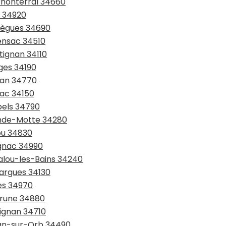
rnonterral 34660
s 34920
brègues 34690
rensac 34510
tignan 34110
ges 34190
ean 34770
nac 34150
bels 34790
ande-Motte 34280
ou 34830
ignac 34990
malou-les-Bains 34240
sargues 34130
tes 34970
érune 34880
pignan 34710
gnan-sur-Orb 34490