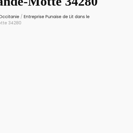
rande-Motte 34280
 Occitanie
/
Entreprise Punaise de Lit dans le
otte 34280