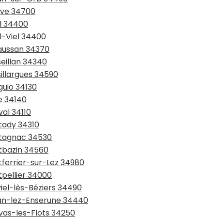
ève 34700
el 34400
l-Viel 34400
raussan 34370
seillan 34340
sillargues 34590
guio 34130
e 34140
val 34110
tady 34310
ntagnac 34530
ntbazin 34560
tferrier-sur-Lez 34980
tpellier 34000
viel-lès-Béziers 34490
ssan-lez-Enserune 34440
avas-les-Flots 34250