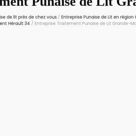
ement Punaise de Lit G
se de lit près de chez vous
/
Entreprise Punaise de Lit en région
nt Hérault 34
/
Entreprise Traitement Punaise de Lit Grande-M