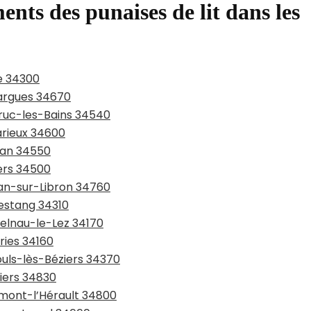
ents des punaises de lit dans les
e 34300
largues 34670
aruc-les-Bains 34540
arieux 34600
san 34550
iers 34500
jan-sur-Libron 34760
pestang 34310
telnau-le-Lez 34170
ries 34160
ouls-lès-Béziers 34370
piers 34830
rmont-l’Hérault 34800