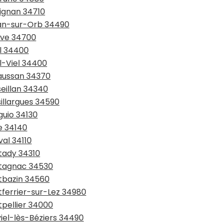
pignan 34710
gnan-sur-Orb 34490
ève 34700
el 34400
l-Viel 34400
raussan 34370
seillan 34340
sillargues 34590
guio 34130
e 34140
val 34110
tady 34310
ntagnac 34530
ntbazin 34560
tferrier-sur-Lez 34980
tpellier 34000
viel-lès-Béziers 34490