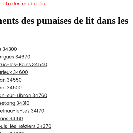
aître les modalités.
ents des punaises de lit dans les
e 34300
largues 34670
aruc-les-Bains 34540
arieux 34600
san 34550
iers 34500
jan-sur-Libron 34760
pestang 34310
telnau-le-Lez 34170
ries 34160
ouls-lès-Béziers 34370