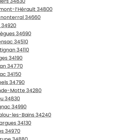
piers 34830
rmont-l’Hérault 34800
rnonterral 34660
s 34920
brègues 34690
rensac 34510
tignan 34110
ges 34190
ean 34770
nac 34150
bels 34790
ande-Motte 34280
ou 34830
ignac 34990
malou-les-Bains 34240
sargues 34130
tes 34970
érune 34880