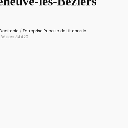
eneuve-lès-Béziers
 Occitanie
/
Entreprise Punaise de Lit dans le
-Béziers 34420