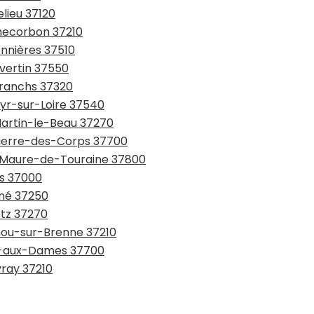
elieu 37120
checorbon 37210
onnières 37510
Avertin 37550
Branchs 37320
Cyr-sur-Loire 37540
Martin-le-Beau 37270
-Pierre-des-Corps 37700
e-Maure-de-Touraine 37800
rs 37000
gné 37250
etz 37270
rnou-sur-Brenne 37210
lle-aux-Dames 37700
vray 37210