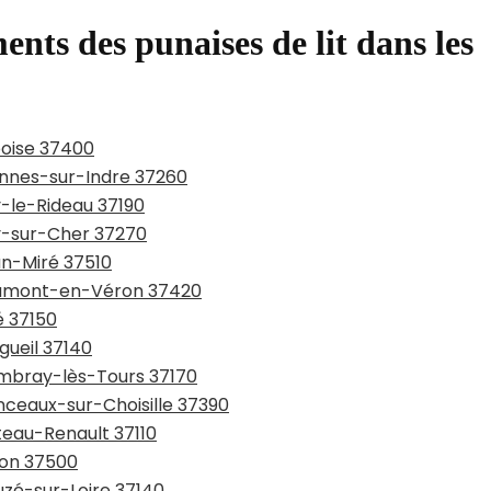
ents des punaises de lit dans les
boise 37400
annes-sur-Indre 37260
y-le-Rideau 37190
ay-sur-Cher 37270
an-Miré 37510
eaumont-en-Véron 37420
é 37150
gueil 37140
ambray-lès-Tours 37170
nceaux-sur-Choisille 37390
teau-Renault 37110
non 37500
uzé-sur-Loire 37140