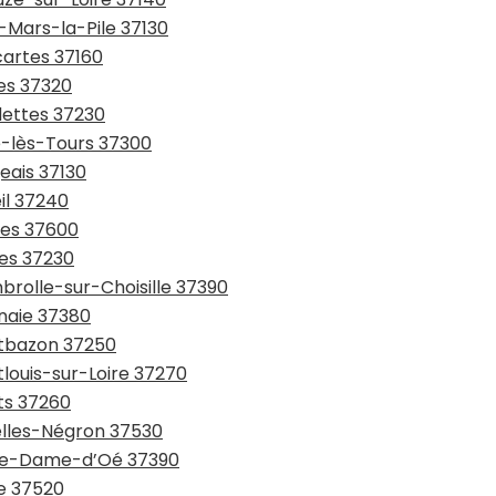
q-Mars-la-Pile 37130
cartes 37160
res 37320
dettes 37230
é-lès-Tours 37300
eais 37130
il 37240
hes 37600
nes 37230
brolle-sur-Choisille 37390
nnaie 37380
ntbazon 37250
tlouis-sur-Loire 37270
ts 37260
zelles-Négron 37530
otre-Dame-d’Oé 37390
he 37520