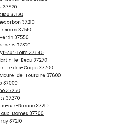
he 37520
elieu 37120
checorbon 37210
onnières 37510
Avertin 37550
Branchs 37320
Cyr-sur-Loire 37540
Martin-le-Beau 37270
-Pierre-des-Corps 37700
e-Maure-de-Touraine 37800
rs 37000
gné 37250
etz 37270
rnou-sur-Brenne 37210
lle-aux-Dames 37700
vray 37210