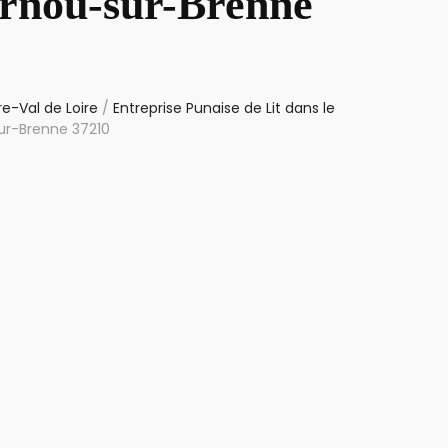
ernou-sur-Brenne
re-Val de Loire
/
Entreprise Punaise de Lit dans le
sur-Brenne 37210