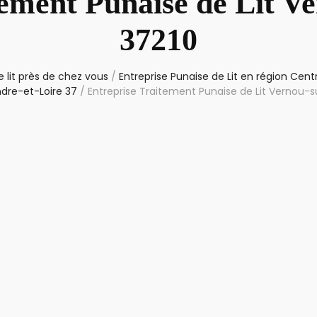
tement Punaise de Lit V
37210
 lit près de chez vous
/
Entreprise Punaise de Lit en région Cent
dre-et-Loire 37
/
Entreprise Traitement Punaise de Lit Vernou-