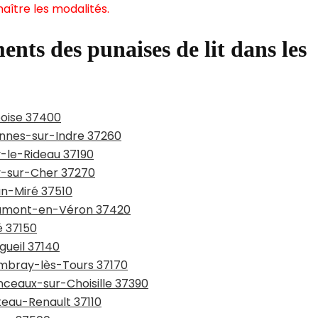
aître les modalités.
ents des punaises de lit dans les
boise 37400
annes-sur-Indre 37260
y-le-Rideau 37190
ay-sur-Cher 37270
an-Miré 37510
eaumont-en-Véron 37420
é 37150
gueil 37140
ambray-lès-Tours 37170
nceaux-sur-Choisille 37390
teau-Renault 37110