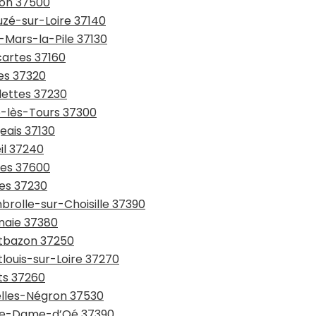
non 37500
uzé-sur-Loire 37140
q-Mars-la-Pile 37130
cartes 37160
res 37320
dettes 37230
é-lès-Tours 37300
eais 37130
il 37240
hes 37600
nes 37230
brolle-sur-Choisille 37390
nnaie 37380
ntbazon 37250
tlouis-sur-Loire 37270
ts 37260
zelles-Négron 37530
otre-Dame-d’Oé 37390