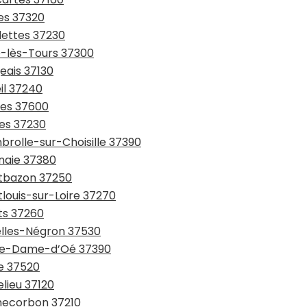
res 37320
dettes 37230
é-lès-Tours 37300
eais 37130
il 37240
hes 37600
nes 37230
brolle-sur-Choisille 37390
nnaie 37380
ntbazon 37250
tlouis-sur-Loire 37270
ts 37260
zelles-Négron 37530
otre-Dame-d’Oé 37390
he 37520
elieu 37120
checorbon 37210