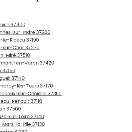
boise 37400
annes-sur-Indre 37260
y-le-Rideau 37190
ay-sur-Cher 37270
an-Miré 37510
eaumont-en-Véron 37420
é 37150
gueil 37140
ambray-lès-Tours 37170
nceaux-sur-Choisille 37390
teau-Renault 37110
non 37500
uzé-sur-Loire 37140
q-Mars-la-Pile 37130
cartes 37160