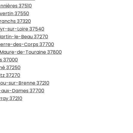
onnières 37510
Avertin 37550
Branchs 37320
Cyr-sur-Loire 37540
Martin-le-Beau 37270
-Pierre-des-Corps 37700
e-Maure-de-Touraine 37800
rs 37000
gné 37250
etz 37270
rnou-sur-Brenne 37210
lle-aux-Dames 37700
vray 37210