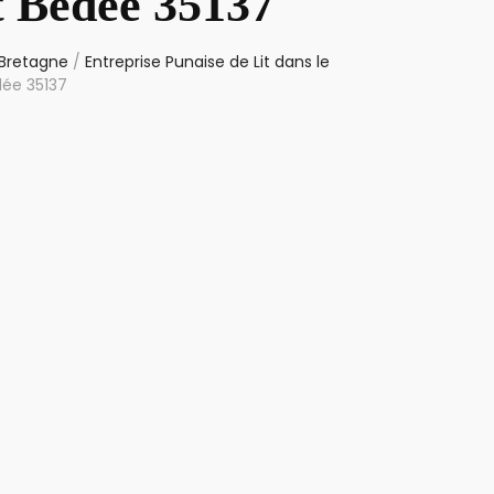
t Bédée 35137
 Bretagne
/
Entreprise Punaise de Lit dans le
dée 35137