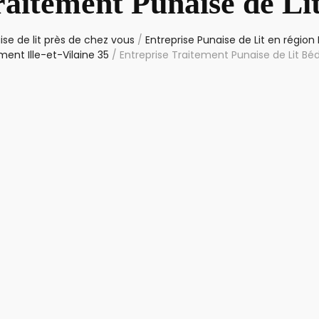
raitement Punaise de Li
se de lit près de chez vous
/
Entreprise Punaise de Lit en région
ent Ille-et-Vilaine 35
/
Entreprise Traitement Punaise de Lit Bé