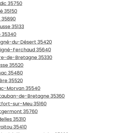
ndic 35750
zé 35150
é 35890
ousse 35133
ré 35340
uvigné-du-Désert 35420
rtigné-Ferchaud 35640
aure-de-Bretagne 35330
esse 35520
ssac 35480
ière 35520
niac-Morvan 35540
ontauban-de-Bretagne 35360
ntfort-sur-Meu 35160
ontgermont 35760
elles 35310
voitou 35410