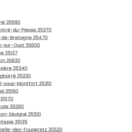
gné 35690
entré-du-Plessis 35370
in-de-Bretagne 35470
ns-sur-Oust 35600
ée 35137
ton 35830
ëxière 35340
rgbarré 35230
al-sous-Montfort 35310
il 35160
 35170
cale 35260
sson-Sévigné 35510
ntepie 35135
apelle-des-Fougeretz 35520