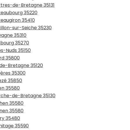
artres-de-Bretagne 35131
âteaubourg 35220
teaugiron 35410
tillon-sur-Seiche 35230
avagne 35310
mbourg 35270
rps-Nuds 35150
ard 35800
l-de-Bretagne 35120
gères 35300
vezé 35850
ven 35580
erche-de-Bretagne 35130
chen 35580
gnen 35580
pry 35480
rmitage 35590