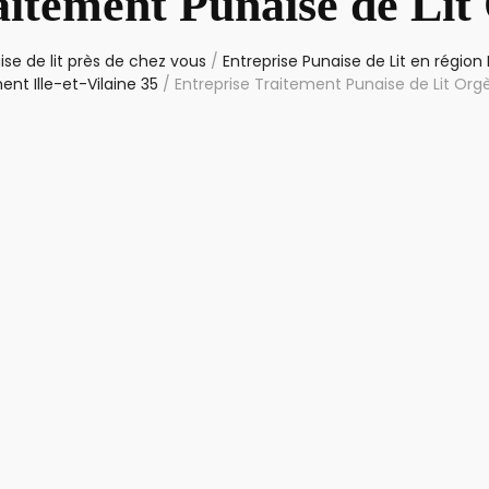
aitement Punaise de Lit
se de lit près de chez vous
/
Entreprise Punaise de Lit en région
nt Ille-et-Vilaine 35
/
Entreprise Traitement Punaise de Lit Org