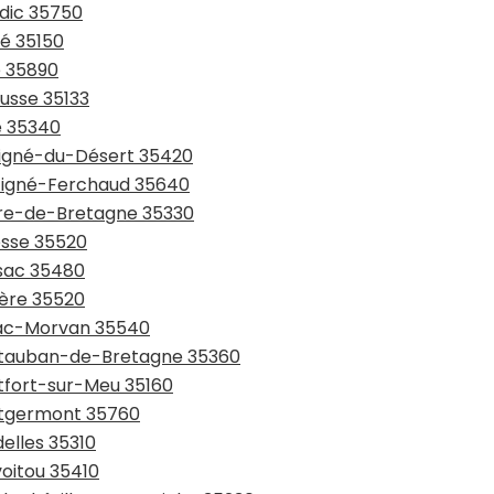
ndic 35750
zé 35150
é 35890
ousse 35133
ré 35340
uvigné-du-Désert 35420
rtigné-Ferchaud 35640
aure-de-Bretagne 35330
esse 35520
ssac 35480
ière 35520
niac-Morvan 35540
ontauban-de-Bretagne 35360
ntfort-sur-Meu 35160
ontgermont 35760
elles 35310
voitou 35410