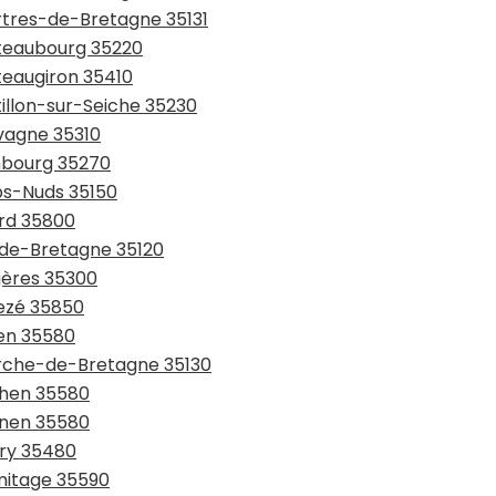
artres-de-Bretagne 35131
âteaubourg 35220
teaugiron 35410
tillon-sur-Seiche 35230
avagne 35310
mbourg 35270
rps-Nuds 35150
ard 35800
l-de-Bretagne 35120
gères 35300
vezé 35850
ven 35580
erche-de-Bretagne 35130
chen 35580
gnen 35580
pry 35480
rmitage 35590