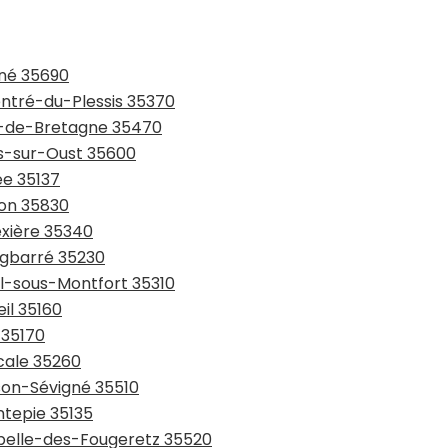
gné 35690
entré-du-Plessis 35370
in-de-Bretagne 35470
ns-sur-Oust 35600
ée 35137
ton 35830
ëxière 35340
rgbarré 35230
al-sous-Montfort 35310
il 35160
 35170
cale 35260
sson-Sévigné 35510
ntepie 35135
apelle-des-Fougeretz 35520