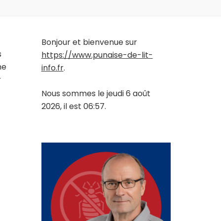
Bonjour et bienvenue sur
s
https://www.punaise-de-lit-
me
info.fr
.
r
Nous sommes le jeudi 6 août
2026, il est 06:57.