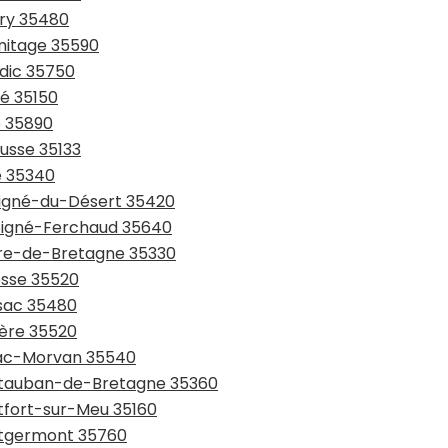
pry 35480
rmitage 35590
ndic 35750
zé 35150
é 35890
ousse 35133
ré 35340
uvigné-du-Désert 35420
rtigné-Ferchaud 35640
aure-de-Bretagne 35330
esse 35520
ssac 35480
ière 35520
niac-Morvan 35540
ontauban-de-Bretagne 35360
ntfort-sur-Meu 35160
ontgermont 35760