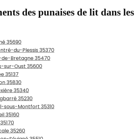
ents des punaises de lit dans les
gné 35690
entré-du-Plessis 35370
in-de-Bretagne 35470
ns-sur-Oust 35600
ée 35137
ton 35830
ëxière 35340
rgbarré 35230
al-sous-Montfort 35310
il 35160
 35170
cale 35260
sson-Sévigné 35510