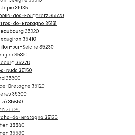
ntepie 35135
apelle-des-Fougeretz 35520
artres-de-Bretagne 35131
âteaubourg 35220
teaugiron 35410
tillon-sur-Seiche 35230
avagne 35310
mbourg 35270
rps-Nuds 35150
ard 35800
l-de-Bretagne 35120
gères 35300
vezé 35850
ven 35580
erche-de-Bretagne 35130
chen 35580
gnen 35580